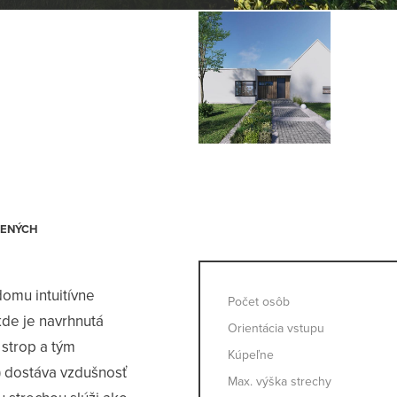
omu intuitívne
Počet osôb
kde je navrhnutá
Orientácia vstupu
 strop a tým
Kúpeľne
) dostáva vzdušnosť
Max. výška strechy