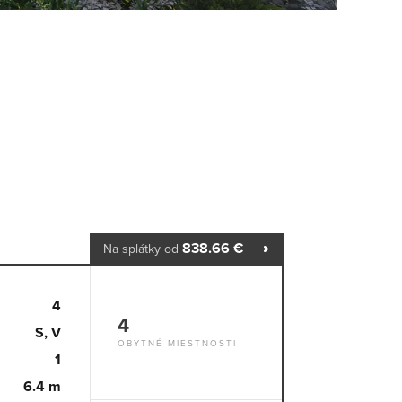
838.66 €
Na splátky od
4
4
S, V
OBYTNÉ MIESTNOSTI
1
6.4 m