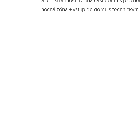
a priestrannosť. Druhá časť domu s plocho
nočná zóna + vstup do domu s technickým