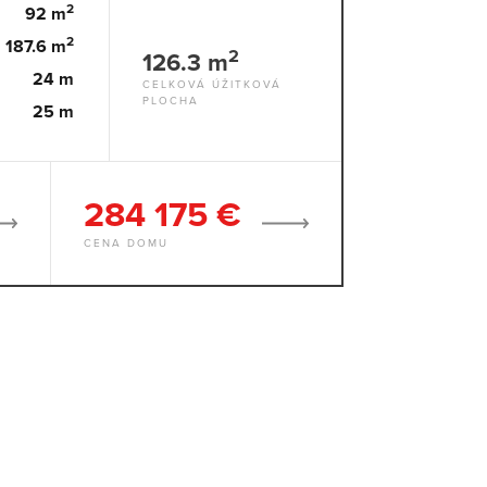
2
92 m
2
187.6 m
2
126.3 m
24 m
CELKOVÁ ÚŽITKOVÁ
PLOCHA
25 m
284 175 €
CENA DOMU