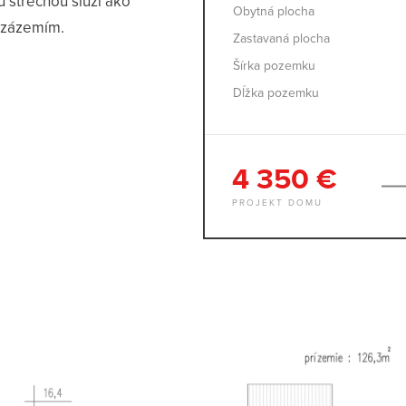
u strechou slúži ako
Obytná plocha
 zázemím.
Zastavaná plocha
Šírka pozemku
Dĺžka pozemku
4 350 €
PROJEKT DOMU