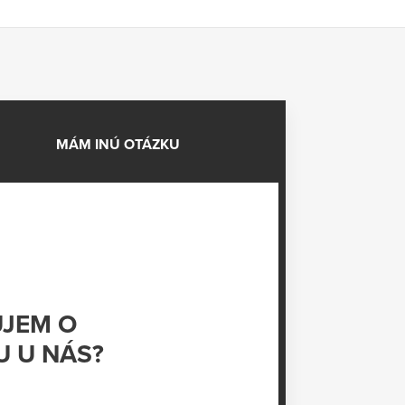
MÁM INÚ OTÁZKU
UJEM O
U U NÁS?