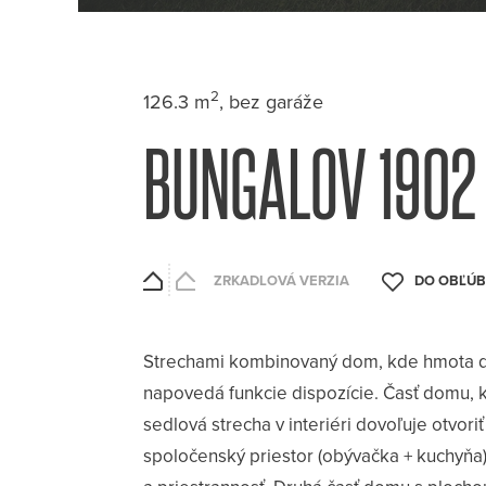
2
126.3 m
, bez garáže
BUNGALOV 1902
ZRKADLOVÁ VERZIA
Strechami kombinovaný dom, kde hmota d
napovedá funkcie dispozície. Časť domu, 
sedlová strecha v interiéri dovoľuje otvoriť
spoločenský priestor (obývačka + kuchyňa