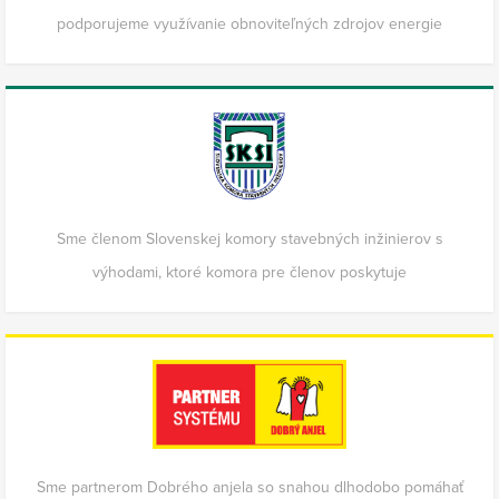
podporujeme využívanie obnoviteľných zdrojov energie
Sme členom Slovenskej komory stavebných inžinierov s
výhodami, ktoré komora pre členov poskytuje
Sme partnerom Dobrého anjela so snahou dlhodobo pomáhať