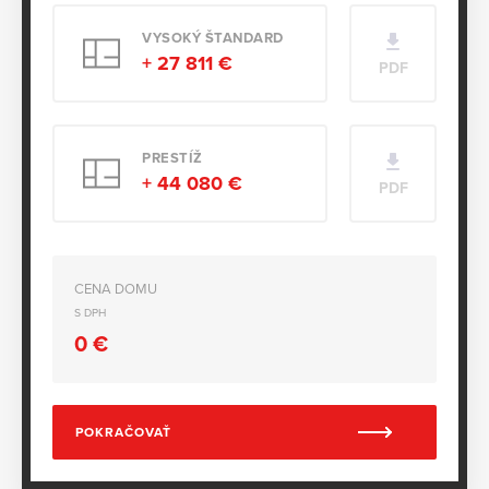
VYSOKÝ ŠTANDARD
+ 27 811 €
PDF
PRESTÍŽ
+ 44 080 €
PDF
CENA DOMU
S DPH
0
€
POKRAČOVAŤ