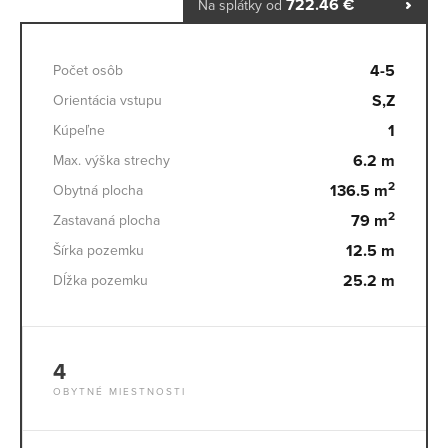
722.46 €
Na splátky od
4-5
Počet osôb
S,Z
Orientácia vstupu
1
Kúpeľne
6.2 m
Max. výška strechy
2
136.5 m
Obytná plocha
2
79 m
Zastavaná plocha
12.5 m
Šírka pozemku
25.2 m
Dĺžka pozemku
4
OBYTNÉ MIESTNOSTI