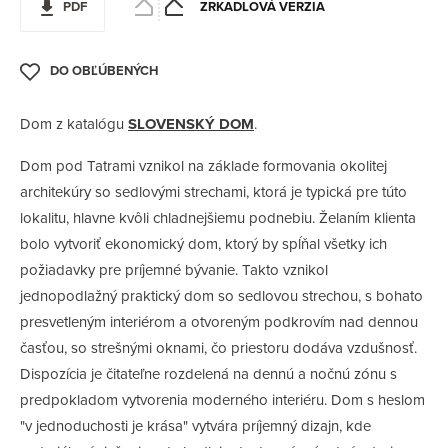
PDF
ZRKADLOVÁ VERZIA
Dom z katalógu
SLOVENSKÝ DOM
.
Dom pod Tatrami vznikol na základe formovania okolitej
architekúry so sedlovými strechami, ktorá je typická pre túto
lokalitu, hlavne kvôli chladnejšiemu podnebiu. Želaním klienta
bolo vytvoriť ekonomický dom, ktorý by spĺňal všetky ich
požiadavky pre príjemné bývanie. Takto vznikol
jednopodlažný praktický dom so sedlovou strechou, s bohato
presvetleným interiérom a otvoreným podkrovím nad dennou
časťou, so strešnými oknami, čo priestoru dodáva vzdušnosť.
Dispozícia je čitateľne rozdelená na dennú a nočnú zónu s
predpokladom vytvorenia moderného interiéru. Dom s heslom
"v jednoduchosti je krása" vytvára príjemný dizajn, kde