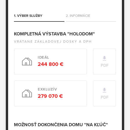
1. VÝBER SLUŽBY
2. INFORMÁCIE
KOMPLETNÁ VÝSTAVBA "HOLODOM"
VRÁTANE ZÁKLADOVEJ DOSKY A DPH
IDEÁL
244 800 €
PDF
EXKLUZÍV
279 070 €
PDF
MOŽNOSŤ DOKONČENIA DOMU "NA KĽÚČ"