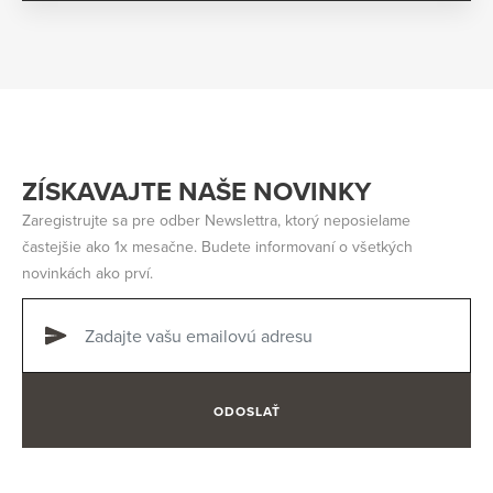
ZÍSKAVAJTE NAŠE NOVINKY
Zaregistrujte sa pre odber Newslettra, ktorý neposielame
častejšie ako 1x mesačne. Budete informovaní o všetkých
novinkách ako prví.
ODOSLAŤ