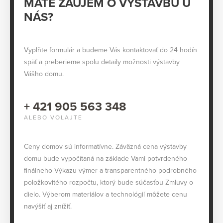
MÁTE ZÁUJEM O VÝSTAVBU U
NÁS?
Vyplňte formulár a budeme Vás kontaktovať do 24 hodín
späť a preberieme spolu detaily možnosti výstavby
Vášho domu.
+ 421 905 563 348
ALEBO VOLAJTE
Ceny domov sú informatívne. Záväzná cena výstavby
domu bude vypočítaná na základe Vami potvrdeného
finálneho Výkazu výmer a transparentného podrobného
položkovitého rozpočtu, ktorý bude súčasťou Zmluvy o
dielo. Výberom materiálov a technológií môžete cenu
navýšiť aj znížiť.