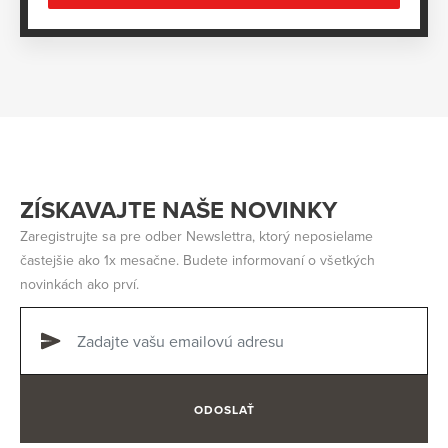
ZÍSKAVAJTE NAŠE NOVINKY
Zaregistrujte sa pre odber Newslettra, ktorý neposielame
častejšie ako 1x mesačne. Budete informovaní o všetkých
novinkách ako prví.
ODOSLAŤ