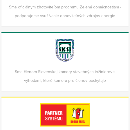
Sme oficiálnym zhotoviteľom programu Zelená domácnostiam -
podporujeme využívanie obnoviteľných zdrojov energie
Sme členom Slovenskej komory stavebných inžinierov s
výhodami, ktoré komora pre členov poskytuje