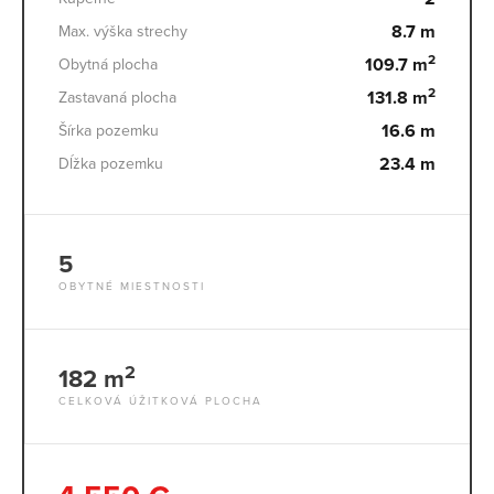
8.7 m
Max. výška strechy
2
109.7 m
Obytná plocha
2
131.8 m
Zastavaná plocha
16.6 m
Šírka pozemku
23.4 m
Dĺžka pozemku
5
OBYTNÉ MIESTNOSTI
2
182 m
CELKOVÁ ÚŽITKOVÁ PLOCHA