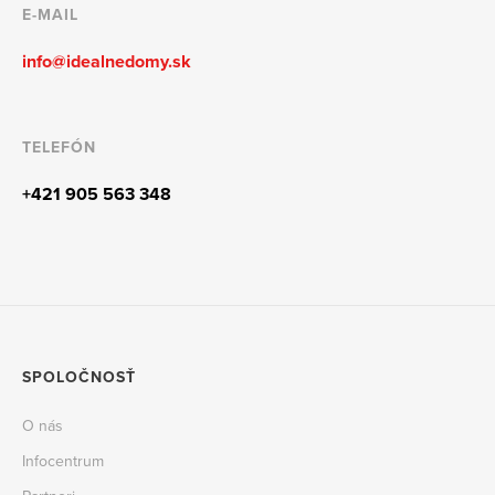
E-MAIL
info@idealnedomy.sk
TELEFÓN
+421 905 563 348
SPOLOČNOSŤ
O nás
Infocentrum