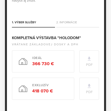
navýšiť aj znížiť.
1. VÝBER SLUŽBY
2. INFORMÁCIE
KOMPLETNÁ VÝSTAVBA "HOLODOM"
VRÁTANE ZÁKLADOVEJ DOSKY A DPH
IDEÁL
366 730 €
PDF
EXKLUZÍV
418 070 €
PDF