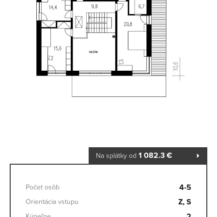
1 082.3 €
Na splátky od
4-5
Počet osôb
Z, S
Orientácia vstupu
2
Kúpeľne