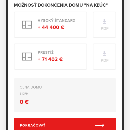
MOŽNOSŤ DOKONČENIA DOMU "NA KĽÚČ"
VYSOKÝ ŠTANDARD
+ 44 400 €
PDF
PRESTÍŽ
+ 71 402 €
PDF
CENA DOMU
S DPH
0
€
POKRAČOVAŤ