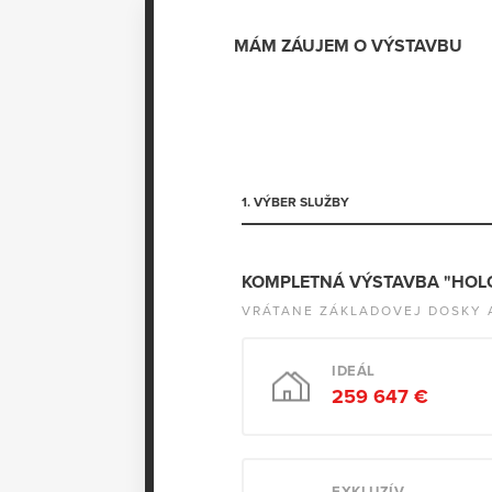
MÁM ZÁUJEM O VÝSTAVBU
1. VÝBER SLUŽBY
KOMPLETNÁ VÝSTAVBA "HO
VRÁTANE ZÁKLADOVEJ DOSKY 
IDEÁL
259 647 €
EXKLUZÍV