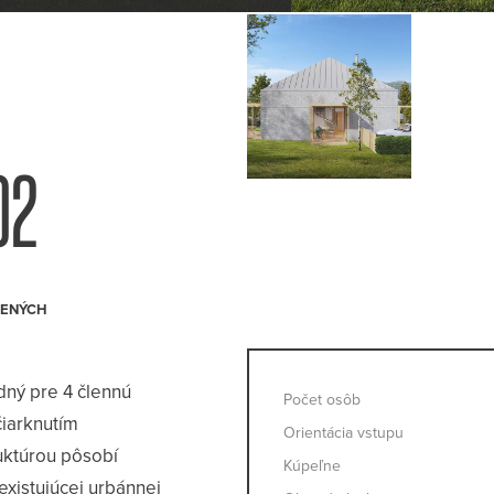
02
ný pre 4 člennú
Počet osôb
čiarknutím
Orientácia vstupu
uktúrou pôsobí
Kúpeľne
xistujúcej urbánnej