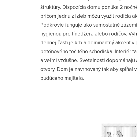
štruktúry. Dispozícia domu ponúka 2 nočné
pričom jednu z izieb môžu využiť rodičia al
Podkrovie funguje ako samostatné zázemi
hygienou pre tínedžera alebo rodičov. Vý
dennej časti je krb a dominantný akcent 
betónového točitého schodiska. Interiér 
a veľmi vzdušne. Svetelnosti dopomáhajú 
otvory. Dom je navrhovaný tak aby spĺňal 
budúceho majiteľa.