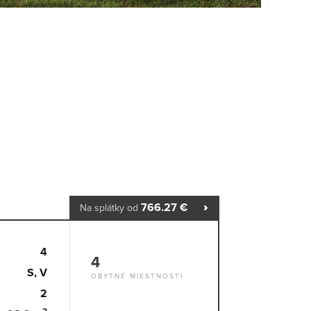
766.27 €
Na splátky od
4
4
S, V
OBYTNÉ MIESTNOSTI
2