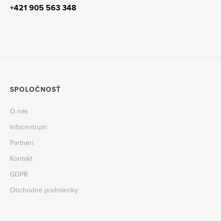
+421 905 563 348
SPOLOČNOSŤ
O nás
Infocentrum
Partneri
Kontakt
GDPR
Obchodné podmienky