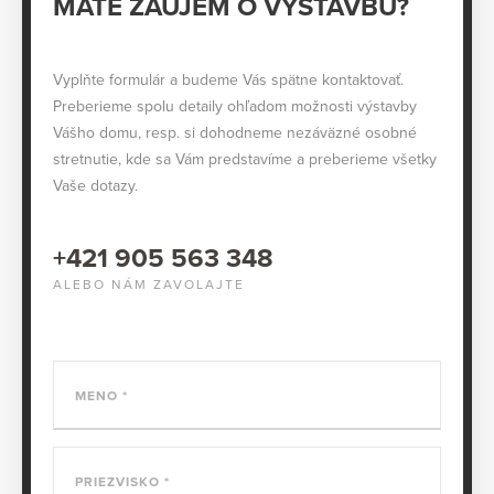
MÁTE ZÁUJEM O VÝSTAVBU?
Vyplňte formulár a budeme Vás spätne kontaktovať.
Preberieme spolu detaily ohľadom možnosti výstavby
Vášho domu, resp. si dohodneme nezáväzné osobné
stretnutie, kde sa Vám predstavíme a preberieme všetky
Vaše dotazy.
+421 905 563 348
ALEBO NÁM ZAVOLAJTE
MENO
PRIEZVISKO