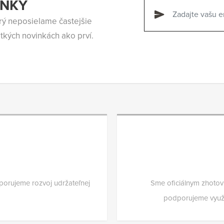
INKY
orý neposielame častejšie
tkých novinkách ako prví.
porujeme rozvoj udržateľnej
Sme oficiálnym zhoto
podporujeme využí