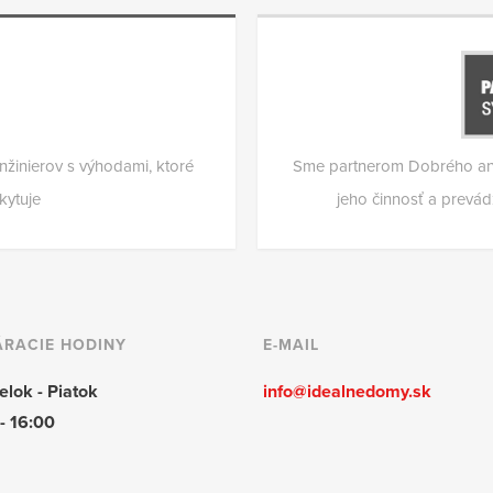
žinierov s výhodami, ktoré
Sme partnerom Dobrého an
kytuje
jeho činnosť a prev
RACIE HODINY
E-MAIL
lok - Piatok
info@idealnedomy.sk
- 16:00