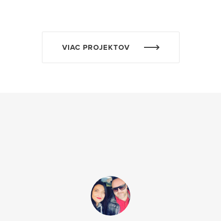
VIAC PROJEKTOV
ostavila RD. Prvý kontakt s firmou bol veľ
 si teda spracovať štúdiu a následne aj p
e očakávania, túžby a pripomienky. Zhruba