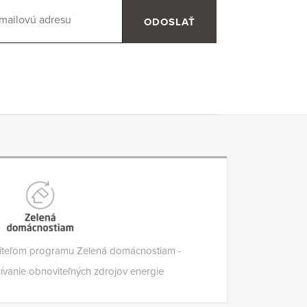
ODOSLAŤ
viteľom programu Zelená domácnostiam -
vanie obnoviteľných zdrojov energie