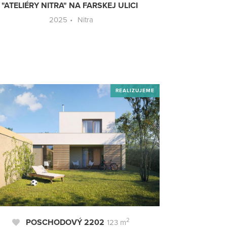
"ATELIÉRY NITRA" NA FARSKEJ ULICI
IDEÁLNY D
2025
Nitra
20
REALIZUJEME
2
POSCHODOVÝ 2202
123 m