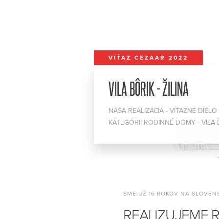
VÍŤAZ CEZAAR 2022
VILA BÔRIK - ŽILINA
NAŠA REALIZÁCIA - VÍŤAZNÉ DIELO
KATEGÓRII RODINNÉ DOMY - VILA 
SME UŽ 16 ROKOV NA SLOVE
REALIZUJEME 