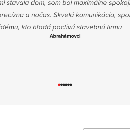
tácia šitá na mieru. Ďalej sme si nechal
Následne sme začali riešiť stavebné povolen
 za sebou kolaudáciu a celá realizácia p
pracovníci spoločnosti Ideálne Domy nápomo
Takže za nás obrovské ĎAKUJEME a určite 
lo viac firiem s takýmto nastavením!
Hulalaovci