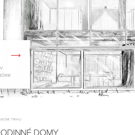
 V
BÔRIK
NSKOM TRHU
RODINNÉ DOMY