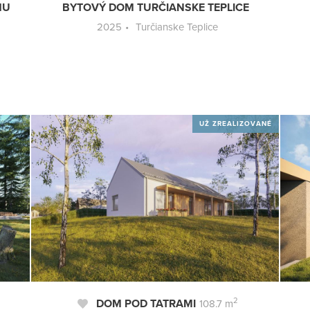
HU
BYTOVÝ DOM TURČIANSKE TEPLICE
2025
Turčianske Teplice
UŽ ZREALIZOVANÉ
2
DOM POD TATRAMI
108.7 m