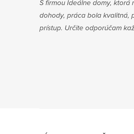
ľa
kompletná projektová dokumen
y
realizáciu do stavu holodom. 
výkopy na pozemku. Dnes máme
všetkých situáciách nám boli 
spôsoby ako, držali slovo. 
ďalej. Kiežby na trhu existova