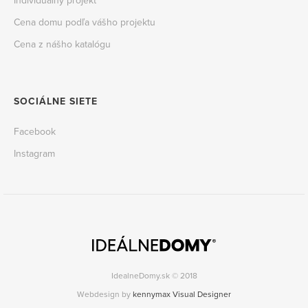
Individuálny projekt
Cena domu podľa vášho projektu
Cena z nášho katalógu
SOCIÁLNE SIETE
Facebook
Instagram
IdealneDomy.sk © 2018
Webdesign by
kennymax Visual Designer