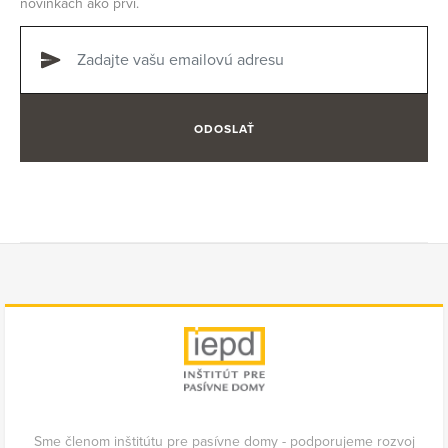
novinkách ako prví.
ODOSLAŤ
Sme členom inštitútu pre pasívne domy - podporujeme rozvoj