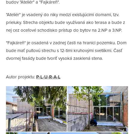
budov "Ateliér" a "Fajkáreň".
"Ateliér" je vsadený do niky medzi existujúcimi domami, tzv.
prieluky. Strecha objektu bude využívaná ako terasa a bude z
nej cez oceľové schodisko prístup do bytov na 2.NP a 3.NP.
"Fajkáreň" je osadená v zadnej časti na hranici pozemku. Dom
bude mať pultovú strechu s 12-timi kruhovými svetlíkmi. Časť
dvornej fasády bude tvoriť vysoká zasklená stena.
Autor projektu:
P-L-U-R-A-L