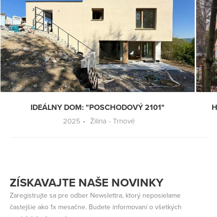
IDEÁLNY DOM: "POSCHODOVÝ 2101"
H
2025
Žilina - Trnové
ZÍSKAVAJTE NAŠE NOVINKY
Zaregistrujte sa pre odber Newslettra, ktorý neposielame
častejšie ako 1x mesačne. Budete informovaní o všetkých