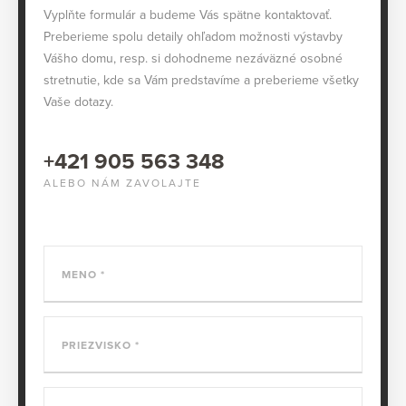
Vyplňte formulár a budeme Vás spätne kontaktovať.
Preberieme spolu detaily ohľadom možnosti výstavby
Vášho domu, resp. si dohodneme nezáväzné osobné
stretnutie, kde sa Vám predstavíme a preberieme všetky
Vaše dotazy.
+421 905 563 348
ALEBO NÁM ZAVOLAJTE
MENO
PRIEZVISKO