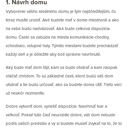
1. Návrh domu
Vytvorenie vášho ideálneho domu je tým najdôležitejším, čo
teraz musíte urobiť. Aké budete mať v dome miestnosti a ako
na seba budú nadväzovať. Aká bude celková dispozícia
domu. Často sa zabúda na miesta komunikácie-chodby,
schodisko, vstupné haly. Týmito miestami budete prechádzať
každý deň a je dôležité aby boli správne navrhnuté.
Aký bude mať dom štýl, kam sa bude otvárať a kam naopak
otáčať chrbtom. To sú základné časti, ktoré budú váš dom
utvárať a tie budú určovať, ako sa budete doma cítiť. Tieto veci
už neskôr nezmeníte.
Dobre vytvoriť dom, vyriešiť dispozície. Navrhnúť tvar a
veľkosť. Pokiaľ túto časť neurobíte dobre, váš dom nebude
podľa vašich predstáv a vy si budete musieť zvykať na to, že to