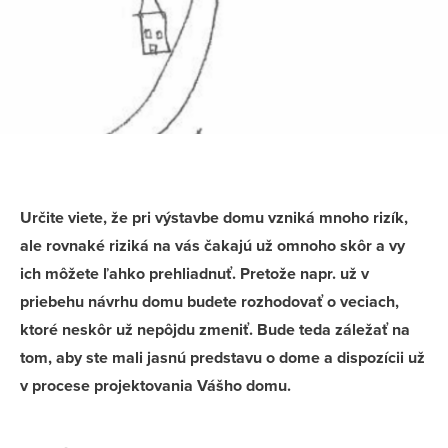
Určite viete, že pri výstavbe domu vzniká mnoho rizík,
ale rovnaké riziká na vás čakajú už omnoho skôr a vy
ich môžete ľahko prehliadnuť. Pretože napr. už v
priebehu návrhu domu budete rozhodovať o veciach,
ktoré neskôr už nepôjdu zmeniť. Bude teda záležať na
tom, aby ste mali jasnú predstavu o dome a dispozícii už
v procese projektovania Vášho domu.