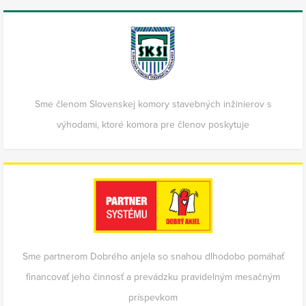
Sme členom Slovenskej komory stavebných inžinierov s
výhodami, ktoré komora pre členov poskytuje
Sme partnerom Dobrého anjela so snahou dlhodobo pomáhať
financovať jeho činnosť a prevádzku pravidelným mesačným
príspevkom