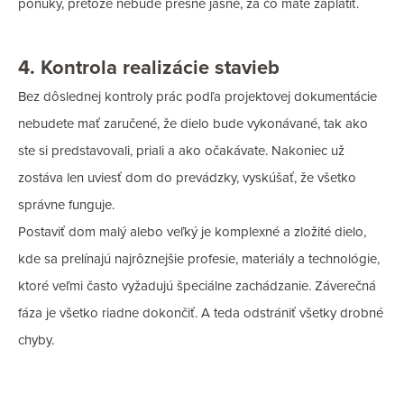
ponuky, pretože nebude presne jasné, za čo máte zaplatiť.
4. Kontrola realizácie stavieb
Bez dôslednej kontroly prác podľa projektovej dokumentácie
nebudete mať zaručené, že dielo bude vykonávané, tak ako
ste si predstavovali, priali a ako očakávate. Nakoniec už
zostáva len uviesť dom do prevádzky, vyskúšať, že všetko
správne funguje.
Postaviť dom malý alebo veľký je komplexné a zložité dielo,
kde sa prelínajú najrôznejšie profesie, materiály a technológie,
ktoré veľmi často vyžadujú špeciálne zachádzanie. Záverečná
fáza je všetko riadne dokončiť. A teda odstrániť všetky drobné
chyby.