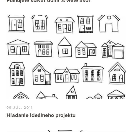
Plánujete stavať dom? A viete ako?
09.JÚL, 2011
Hľadanie ideálneho projektu