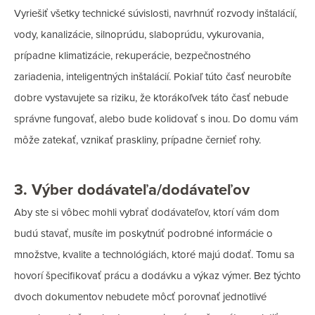
Vyriešiť všetky technické súvislosti, navrhnúť rozvody inštalácií,
vody, kanalizácie, silnoprúdu, slaboprúdu, vykurovania,
prípadne klimatizácie, rekuperácie, bezpečnostného
zariadenia, inteligentných inštalácií. Pokiaľ túto časť neurobíte
dobre vystavujete sa riziku, že ktorákoľvek táto časť nebude
správne fungovať, alebo bude kolidovať s inou. Do domu vám
môže zatekať, vznikať praskliny, prípadne černieť rohy.
3. Výber dodávateľa/dodávateľov
Aby ste si vôbec mohli vybrať dodávateľov, ktorí vám dom
budú stavať, musíte im poskytnúť podrobné informácie o
množstve, kvalite a technológiách, ktoré majú dodať. Tomu sa
hovorí špecifikovať prácu a dodávku a výkaz výmer. Bez týchto
dvoch dokumentov nebudete môcť porovnať jednotlivé