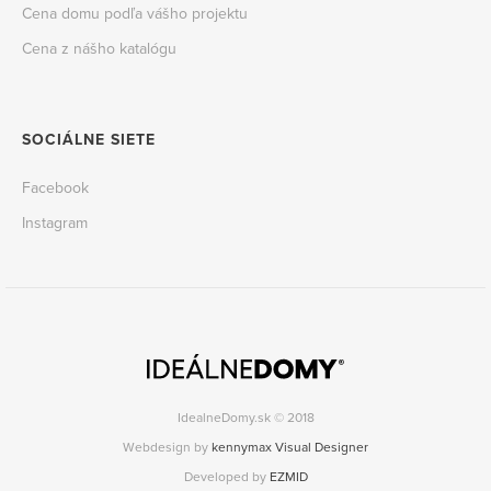
Cena domu podľa vášho projektu
Cena z nášho katalógu
SOCIÁLNE SIETE
Facebook
Instagram
IdealneDomy.sk © 2018
Webdesign by
kennymax Visual Designer
Developed by
EZMID