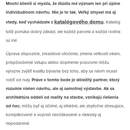
Mnohí klienti si myslia, že štúdia má význam len pri úplne
individuálnom návrhu. Nie je to tak. Veľký zmysel má aj
katalógového domu
vtedy, keď vychádzate z
.
Katalóg
totiž ponúka dobrý základ, ale každá parcela a každá rodina
sú iné.
Úprava dispozície, zrkadlové otočenie, zmena veľkosti okien,
prispôsobenie vstupu alebo doplnenie pracovne môžu
výrazne zvýšiť kvalitu bývania bez toho, aby sa návrh musel
robiť od nuly.
Práve v tomto bode je dôležitý partner, ktorý
rozumie nielen návrhu, ale aj samotnej výstavbe. Ak sa
architektúra oddelí od reality na stavbe, vznikajú riešenia
ad hoc
,
môžu byť aj účelné, aj efektné, ale zbytočne stresujúce,
komplikované a vopred neočákavané a niekedy aj
nepodarené.