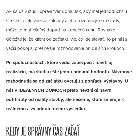
Ak sa už v štúdii upraví tvar domu tak, aby mal jednoduchšiu
strechu, efektívnejšie základy alebo rozumnejšie rozvody,
môže to mať citeľný dopad na konečnú cenu. Rovnako
dôležité je, že klient od začiatku vie, čo ide stavať. To prináša
väčší pokoj aj presnejšie rozhodovanie pri ďalších krokoch.
Pri spoločnostiach, ktoré vedia zabezpečiť návrh aj
realizáciu, má štúdia ešte jednu pridanú hodnotu. Návrhové
rozhodnutia sa od začiatku overujú z pohľadu výstavby. U
nás v IDEÁLNYCH DOMOCH preto nevzniká návrh
odtrhnutý od reality stavby, ale riešenie, ktoré smeruje k
reálnemu a zvládnuteľnému výsledku.
KEDY JE SPRÁVNY ČAS ZAČAŤ