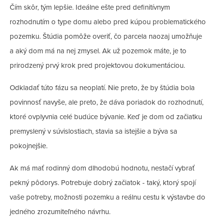
Čím skôr, tým lepšie. Ideálne ešte pred definitívnym
rozhodnutím o type domu alebo pred kúpou problematického
pozemku. Štúdia pomôže overiť, čo parcela naozaj umožňuje
a aký dom má na nej zmysel. Ak už pozemok máte, je to
prirodzený prvý krok pred projektovou dokumentáciou.
Odkladať túto fázu sa neoplatí. Nie preto, že by štúdia bola
povinnosť navyše, ale preto, že dáva poriadok do rozhodnutí,
ktoré ovplyvnia celé budúce bývanie. Keď je dom od začiatku
premyslený v súvislostiach, stavia sa istejšie a býva sa
pokojnejšie.
Ak má mať rodinný dom dlhodobú hodnotu, nestačí vybrať
pekný pôdorys. Potrebuje dobrý začiatok - taký, ktorý spojí
vaše potreby, možnosti pozemku a reálnu cestu k výstavbe do
jedného zrozumiteľného návrhu.