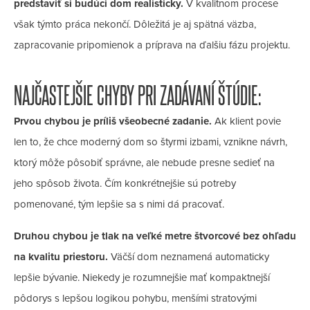
predstaviť si budúci dom realisticky.
V kvalitnom procese
však týmto práca nekončí. Dôležitá je aj spätná väzba,
zapracovanie pripomienok a príprava na ďalšiu fázu projektu.
NAJČASTEJŠIE CHYBY PRI ZADÁVANÍ ŠTÚDIE:
Prvou chybou je príliš všeobecné zadanie.
Ak klient povie
len to, že chce moderný dom so štyrmi izbami, vznikne návrh,
ktorý môže pôsobiť správne, ale nebude presne sedieť na
jeho spôsob života. Čím konkrétnejšie sú potreby
pomenované, tým lepšie sa s nimi dá pracovať.
Druhou chybou je tlak na veľké metre štvorcové bez ohľadu
na kvalitu priestoru.
Väčší dom neznamená automaticky
lepšie bývanie. Niekedy je rozumnejšie mať kompaktnejší
pôdorys s lepšou logikou pohybu, menšími stratovými