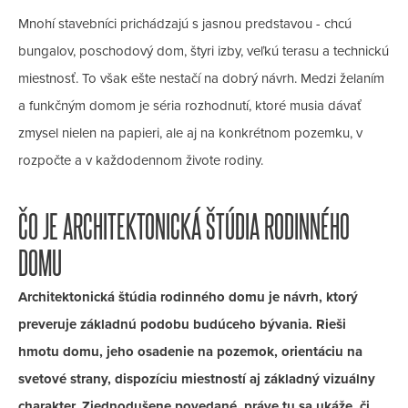
Mnohí stavebníci prichádzajú s jasnou predstavou - chcú
bungalov, poschodový dom, štyri izby, veľkú terasu a technickú
miestnosť. To však ešte nestačí na dobrý návrh. Medzi želaním
a funkčným domom je séria rozhodnutí, ktoré musia dávať
zmysel nielen na papieri, ale aj na konkrétnom pozemku, v
rozpočte a v každodennom živote rodiny.
ČO JE ARCHITEKTONICKÁ ŠTÚDIA RODINNÉHO
DOMU
Architektonická štúdia rodinného domu je návrh, ktorý
preveruje základnú podobu budúceho bývania. Rieši
hmotu domu, jeho osadenie na pozemok, orientáciu na
svetové strany, dispozíciu miestností aj základný vizuálny
charakter. Zjednodušene povedané, práve tu sa ukáže, či