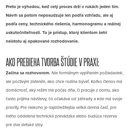
Preto je výhodou, keď celý proces drží v rukách jeden tím.
Návrh sa potom neposudzuje len podľa vzhľadu, ale aj
podľa ceny, technického riešenia, harmonogramu a reálnej
uskutočniteľnosti. To je prístup, ktorý klientom šetrí
neistotu aj opakované rozhodovanie.
AKO PREBIEHA TVORBA ŠTÚDIE V PRAXI:
Začína sa rozhovorom.
Nie formálnym vypĺňaním požiadaviek,
ale poctivým zistením, ako chce rodina bývať. Koľko členov má
domácnosť, aký režim má počas dňa, či pracuje z domu, ako
často prijíma návštevy, čo očakáva od záhrady a kde má svoje
priority. Pre niekoho je najdôležitejšia veľká denná časť, pre
iného oddelená technická prevádzka alebo budúca rezerva
pre dve detské izby.