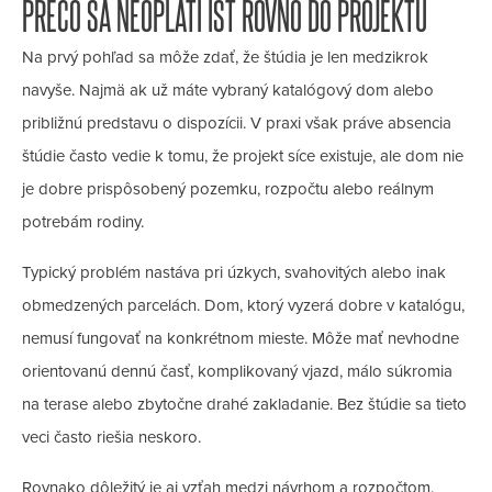
PREČO SA NEOPLATÍ ÍSŤ ROVNO DO PROJEKTU
Na prvý pohľad sa môže zdať, že štúdia je len medzikrok
navyše. Najmä ak už máte vybraný katalógový dom alebo
približnú predstavu o dispozícii. V praxi však práve absencia
štúdie často vedie k tomu, že projekt síce existuje, ale dom nie
je dobre prispôsobený pozemku, rozpočtu alebo reálnym
potrebám rodiny.
Typický problém nastáva pri úzkych, svahovitých alebo inak
obmedzených parcelách. Dom, ktorý vyzerá dobre v katalógu,
nemusí fungovať na konkrétnom mieste. Môže mať nevhodne
orientovanú dennú časť, komplikovaný vjazd, málo súkromia
na terase alebo zbytočne drahé zakladanie. Bez štúdie sa tieto
veci často riešia neskoro.
Rovnako dôležitý je aj vzťah medzi návrhom a rozpočtom.