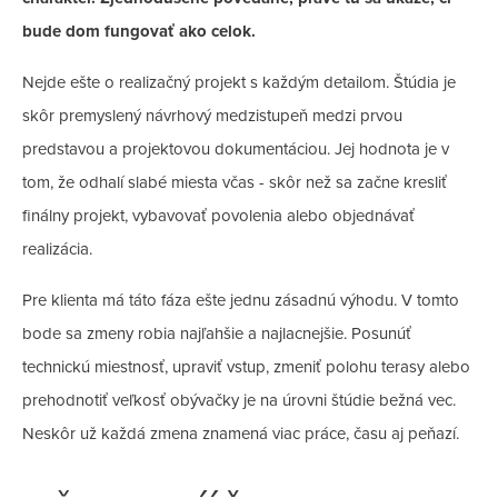
bude dom fungovať ako celok.
Nejde ešte o realizačný projekt s každým detailom. Štúdia je
skôr premyslený návrhový medzistupeň medzi prvou
predstavou a projektovou dokumentáciou. Jej hodnota je v
tom, že odhalí slabé miesta včas - skôr než sa začne kresliť
finálny projekt, vybavovať povolenia alebo objednávať
realizácia.
Pre klienta má táto fáza ešte jednu zásadnú výhodu. V tomto
bode sa zmeny robia najľahšie a najlacnejšie. Posunúť
technickú miestnosť, upraviť vstup, zmeniť polohu terasy alebo
prehodnotiť veľkosť obývačky je na úrovni štúdie bežná vec.
Neskôr už každá zmena znamená viac práce, času aj peňazí.