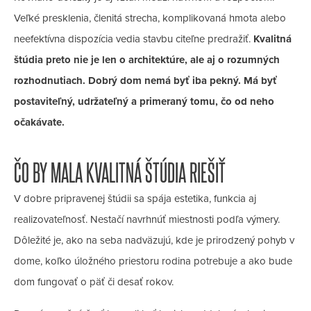
Veľké presklenia, členitá strecha, komplikovaná hmota alebo
neefektívna dispozícia vedia stavbu citeľne predražiť.
Kvalitná
štúdia preto nie je len o architektúre, ale aj o rozumných
rozhodnutiach. Dobrý dom nemá byť iba pekný. Má byť
postaviteľný, udržateľný a primeraný tomu, čo od neho
očakávate.
ČO BY MALA KVALITNÁ ŠTÚDIA RIEŠIŤ
V dobre pripravenej štúdii sa spája estetika, funkcia aj
realizovateľnosť. Nestačí navrhnúť miestnosti podľa výmery.
Dôležité je, ako na seba nadväzujú, kde je prirodzený pohyb v
dome, koľko úložného priestoru rodina potrebuje a ako bude
dom fungovať o päť či desať rokov.