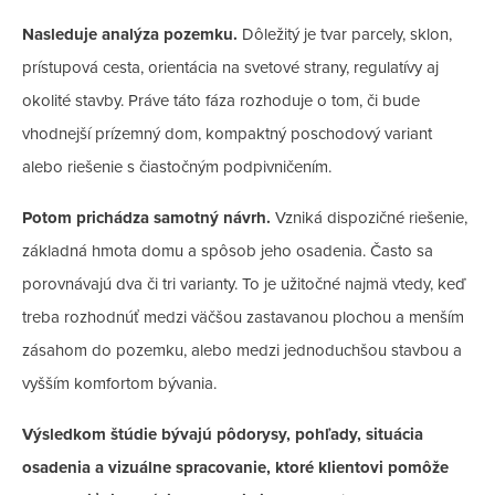
Nasleduje analýza pozemku.
Dôležitý je tvar parcely, sklon,
prístupová cesta, orientácia na svetové strany, regulatívy aj
okolité stavby. Práve táto fáza rozhoduje o tom, či bude
vhodnejší prízemný dom, kompaktný poschodový variant
alebo riešenie s čiastočným podpivničením.
Potom prichádza samotný návrh.
Vzniká dispozičné riešenie,
základná hmota domu a spôsob jeho osadenia. Často sa
porovnávajú dva či tri varianty. To je užitočné najmä vtedy, keď
treba rozhodnúť medzi väčšou zastavanou plochou a menším
zásahom do pozemku, alebo medzi jednoduchšou stavbou a
vyšším komfortom bývania.
Výsledkom štúdie bývajú pôdorysy, pohľady, situácia
osadenia a vizuálne spracovanie, ktoré klientovi pomôže