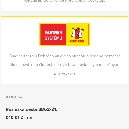
výhodami, ktoré komora pre členov poskytuje
Sme partnerom Dobrého anjela so snahou dlhodobo pomáhať
financovať jeho činnosť a prevádzku pravidelným mesačným
príspevkom
ADRESA
Rosinská cesta 8862/21,
010 01 Žilina