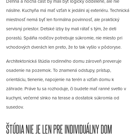
Denná a nočná časť by mali byť logicky oddelené, ale nie
násilne. Kuchyňa má mať vzťah k jedálni aj exteriéru. Technická
miestnosť nemá byť len formálna povinnosť, ale praktický
servisný priestor. Detské izby by mali rátať s tým, že deti
porastú. Spálňa rodičov potrebuje súkromie, nie miesto pri
vchodových dverách len preto, že to tak vyšlo v pôdoryse.
Architektonická štúdia rodinného domu zároveň preveruje
osadenie na pozemok. To znamená odstupy, prístup,
orientáciu, tienenie, napojenie na terén a vzťah domu k
záhrade. Práve tu sa rozhoduje, či budete mať ranné svetlo v
kuchyni, večerné slnko na terase a dostatok súkromia od
susedov.
ŠTÚDIA NIE JE LEN PRE INDIVIDUÁLNY DOM