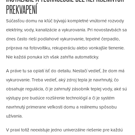
PREKVAPENÍ
Súčasťou domu na kľúč bývajú kompletné vnútorné rozvody
elektriny, vody, kanalizácie a vykurovania. Pri novostavbách sa
dnes často rieši podlahové vykurovanie, tepelné čerpadlo,
príprava na fotovoltiku, rekuperáciu alebo vonkajšie tienenie.
Nie každá ponuka ich však zahŕňa automaticky.
A práve tu sa oplatí ísť do detailu. Nestačí vedieť, že dom má
vykurovanie. Treba vedieť, aký zdroj tepla je navrhnutý, čo
obsahuje regulácia, či je zahrnutý zásobník teplej vody, aké sú
výstupy pre budúce rozšírenie technológií a či je systém
navrhnutý primerane veľkosti domu a reálnemu spôsobu
užívania.
V praxi totiž neexistuje jedno univerzálne riešenie pre každú