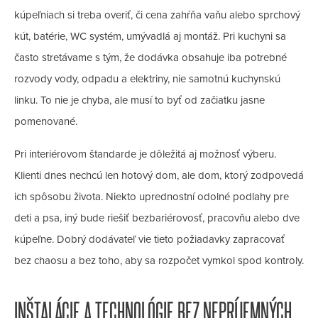
kúpeľniach si treba overiť, či cena zahŕňa vaňu alebo sprchový
kút, batérie, WC systém, umývadlá aj montáž. Pri kuchyni sa
často stretávame s tým, že dodávka obsahuje iba potrebné
rozvody vody, odpadu a elektriny, nie samotnú kuchynskú
linku. To nie je chyba, ale musí to byť od začiatku jasne
pomenované.
Pri interiérovom štandarde je dôležitá aj možnosť výberu.
Klienti dnes nechcú len hotový dom, ale dom, ktorý zodpovedá
ich spôsobu života. Niekto uprednostní odolné podlahy pre
deti a psa, iný bude riešiť bezbariérovosť, pracovňu alebo dve
kúpeľne. Dobrý dodávateľ vie tieto požiadavky zapracovať
bez chaosu a bez toho, aby sa rozpočet vymkol spod kontroly.
INŠTALÁCIE A TECHNOLÓGIE BEZ NEPRÍJEMNÝCH