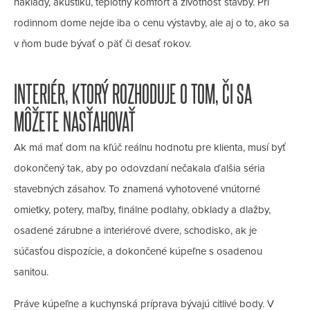
náklady, akustiku, teplotný komfort a životnosť stavby. Pri
rodinnom dome nejde iba o cenu výstavby, ale aj o to, ako sa
v ňom bude bývať o päť či desať rokov.
INTERIÉR, KTORÝ ROZHODUJE O TOM, ČI SA
MÔŽETE NASŤAHOVAŤ
Ak má mať dom na kľúč reálnu hodnotu pre klienta, musí byť
dokončený tak, aby po odovzdaní nečakala ďalšia séria
stavebných zásahov. To znamená vyhotovené vnútorné
omietky, potery, maľby, finálne podlahy, obklady a dlažby,
osadené zárubne a interiérové dvere, schodisko, ak je
súčasťou dispozície, a dokončené kúpeľne s osadenou
sanitou.
Práve kúpeľne a kuchynská príprava bývajú citlivé body. V