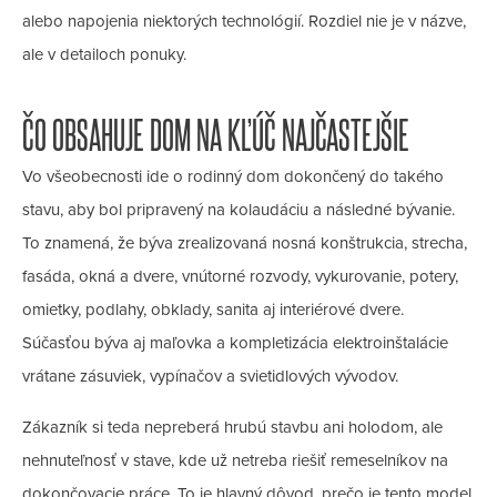
alebo napojenia niektorých technológií. Rozdiel nie je v názve,
ale v detailoch ponuky.
ČO OBSAHUJE DOM NA KĽÚČ NAJČASTEJŠIE
Vo všeobecnosti ide o rodinný dom dokončený do takého
stavu, aby bol pripravený na kolaudáciu a následné bývanie.
To znamená, že býva zrealizovaná nosná konštrukcia, strecha,
fasáda, okná a dvere, vnútorné rozvody, vykurovanie, potery,
omietky, podlahy, obklady, sanita aj interiérové dvere.
Súčasťou býva aj maľovka a kompletizácia elektroinštalácie
vrátane zásuviek, vypínačov a svietidlových vývodov.
Zákazník si teda nepreberá hrubú stavbu ani holodom, ale
nehnuteľnosť v stave, kde už netreba riešiť remeselníkov na
dokončovacie práce. To je hlavný dôvod, prečo je tento model