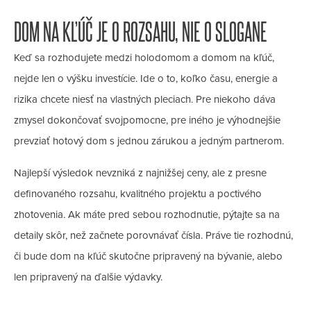
DOM NA KĽÚČ JE O ROZSAHU, NIE O SLOGANE
Keď sa rozhodujete medzi holodomom a domom na kľúč,
nejde len o výšku investície. Ide o to, koľko času, energie a
rizika chcete niesť na vlastných pleciach. Pre niekoho dáva
zmysel dokončovať svojpomocne, pre iného je výhodnejšie
prevziať hotový dom s jednou zárukou a jedným partnerom.
Najlepší výsledok nevzniká z najnižšej ceny, ale z presne
definovaného rozsahu, kvalitného projektu a poctivého
zhotovenia. Ak máte pred sebou rozhodnutie, pýtajte sa na
detaily skôr, než začnete porovnávať čísla. Práve tie rozhodnú,
či bude dom na kľúč skutočne pripravený na bývanie, alebo
len pripravený na ďalšie výdavky.