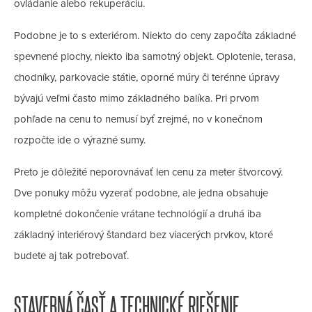
ovládanie alebo rekuperáciu.
Podobne je to s exteriérom. Niekto do ceny započíta základné
spevnené plochy, niekto iba samotný objekt. Oplotenie, terasa,
chodníky, parkovacie státie, oporné múry či terénne úpravy
bývajú veľmi často mimo základného balíka. Pri prvom
pohľade na cenu to nemusí byť zrejmé, no v konečnom
rozpočte ide o výrazné sumy.
Preto je dôležité neporovnávať len cenu za meter štvorcový.
Dve ponuky môžu vyzerať podobne, ale jedna obsahuje
kompletné dokončenie vrátane technológií a druhá iba
základný interiérový štandard bez viacerých prvkov, ktoré
budete aj tak potrebovať.
STAVEBNÁ ČASŤ A TECHNICKÉ RIEŠENIE