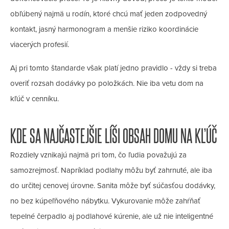
obľúbený najmä u rodín, ktoré chcú mať jeden zodpovedný
kontakt, jasný harmonogram a menšie riziko koordinácie
viacerých profesií.
Aj pri tomto štandarde však platí jedno pravidlo - vždy si treba
overiť rozsah dodávky po položkách. Nie iba vetu dom na
kľúč v cenníku.
KDE SA NAJČASTEJŠIE LÍŠI OBSAH DOMU NA KĽÚČ
Rozdiely vznikajú najmä pri tom, čo ľudia považujú za
samozrejmosť. Napríklad podlahy môžu byť zahrnuté, ale iba
do určitej cenovej úrovne. Sanita môže byť súčasťou dodávky,
no bez kúpeľňového nábytku. Vykurovanie môže zahŕňať
tepelné čerpadlo aj podlahové kúrenie, ale už nie inteligentné