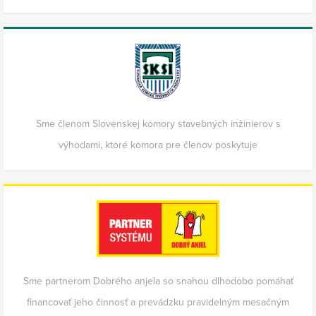
Sme členom Slovenskej komory stavebných inžinierov s
výhodami, ktoré komora pre členov poskytuje
Sme partnerom Dobrého anjela so snahou dlhodobo pomáhať
financovať jeho činnosť a prevádzku pravidelným mesačným