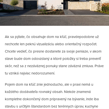
Ak sa pýtate, čo obsahuje dom na kľúč, pravdepodobne už
nechcete len peknú vizualizáciu alebo orientačný rozpočet.
Chcete vedieť, čo presne dostanete za svoje peniaze, v akom
stave bude dom odovzdaný a ktoré položky si treba preveriť
skôr, než sa z nezáväznej ponuky stane záväzná zmluva. Práve
tu vzniká najviac nedorozumení.
Pojem dom na kľúč znie jednoducho, ale v praxi nemá u
každého dodávateľa rovnaký obsah. Niekde znamená
kompletne dokončený dom pripravený na bývanie, inde iba
stavbu s určitým štandardom bez terénnych úprav, kuchyne