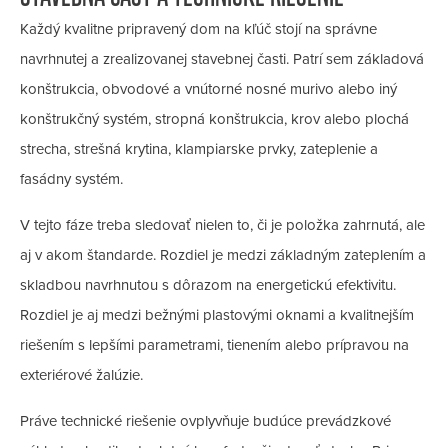
Každý kvalitne pripravený dom na kľúč stojí na správne
navrhnutej a zrealizovanej stavebnej časti. Patrí sem základová
konštrukcia, obvodové a vnútorné nosné murivo alebo iný
konštrukčný systém, stropná konštrukcia, krov alebo plochá
strecha, strešná krytina, klampiarske prvky, zateplenie a
fasádny systém.
V tejto fáze treba sledovať nielen to, či je položka zahrnutá, ale
aj v akom štandarde. Rozdiel je medzi základným zateplením a
skladbou navrhnutou s dôrazom na energetickú efektivitu.
Rozdiel je aj medzi bežnými plastovými oknami a kvalitnejším
riešením s lepšími parametrami, tienením alebo prípravou na
exteriérové žalúzie.
Práve technické riešenie ovplyvňuje budúce prevádzkové