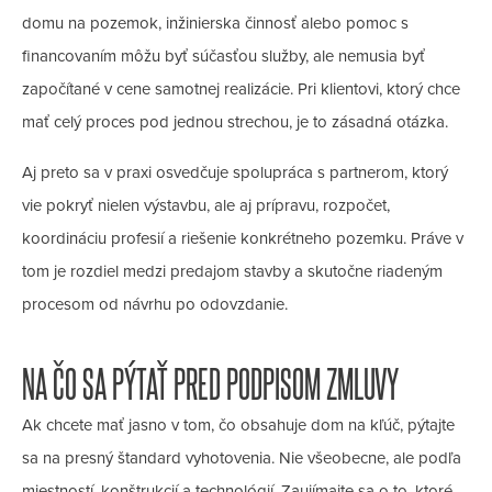
domu na pozemok, inžinierska činnosť alebo pomoc s
financovaním môžu byť súčasťou služby, ale nemusia byť
započítané v cene samotnej realizácie. Pri klientovi, ktorý chce
mať celý proces pod jednou strechou, je to zásadná otázka.
Aj preto sa v praxi osvedčuje spolupráca s partnerom, ktorý
vie pokryť nielen výstavbu, ale aj prípravu, rozpočet,
koordináciu profesií a riešenie konkrétneho pozemku. Práve v
tom je rozdiel medzi predajom stavby a skutočne riadeným
procesom od návrhu po odovzdanie.
NA ČO SA PÝTAŤ PRED PODPISOM ZMLUVY
Ak chcete mať jasno v tom, čo obsahuje dom na kľúč, pýtajte
sa na presný štandard vyhotovenia. Nie všeobecne, ale podľa
miestností, konštrukcií a technológií. Zaujímajte sa o to, ktoré