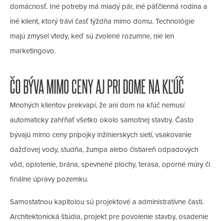
domácnosť. Iné potreby má mladý pár, iné päťčlenná rodina a
iné klient, ktorý trávi časť týždňa mimo domu. Technológie
majú zmysel vtedy, keď sú zvolené rozumne, nie len
marketingovo.
ČO BÝVA MIMO CENY AJ PRI DOME NA KĽÚČ
Mnohých klientov prekvapí, že ani dom na kľúč nemusí
automaticky zahŕňať všetko okolo samotnej stavby. Často
bývajú mimo ceny prípojky inžinierskych sietí, vsakovanie
dažďovej vody, studňa, žumpa alebo čistiareň odpadových
vôd, oplotenie, brána, spevnené plochy, terasa, oporné múry či
finálne úpravy pozemku.
Samostatnou kapitolou sú projektové a administratívne časti.
Architektonická štúdia, projekt pre povolenie stavby, osadenie