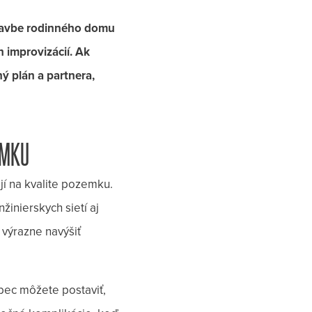
stavbe rodinného domu
 improvizácií. Ak
ný plán a partnera,
EMKU
jí na kvalite pozemku.
žinierskych sietí aj
 výrazne navýšiť
bec môžete postaviť,