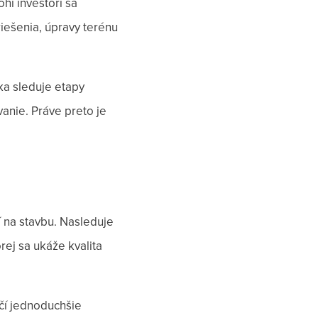
hí investori sa
riešenia, úpravy terénu
nka sleduje etapy
anie. Práve preto je
 na stavbu. Nasleduje
rej sa ukáže kvalita
čí jednoduchšie