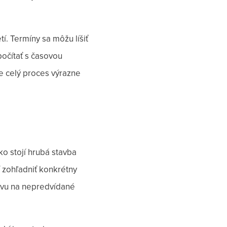
í. Termíny sa môžu líšiť
počítať s časovou
ie celý proces výrazne
ko stojí hrubá stavba
 zohľadniť konkrétny
ervu na nepredvídané