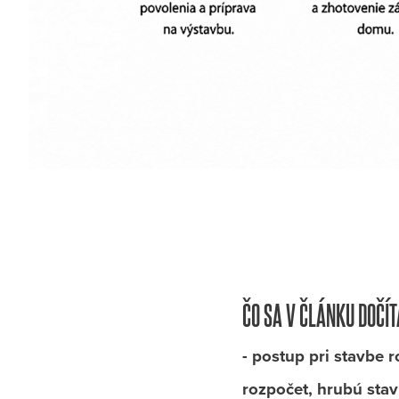
ČO SA V ČLÁNKU DOČÍT
- postup pri stavbe
rozpočet, hrubú sta