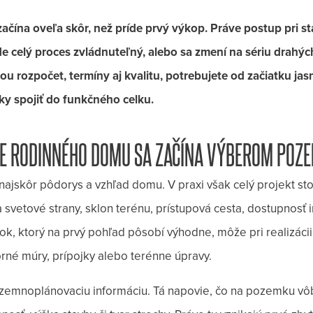
ačína oveľa skôr, než príde prvý výkop. Práve postup pri 
e celý proces zvládnuteľný, alebo sa zmení na sériu drahých
u rozpočet, termíny aj kvalitu, potrebujete od začiatku jas
oky spojiť do funkčného celku.
BE RODINNÉHO DOMU SA ZAČÍNA VÝBEROM POZ
 najskôr pôdorys a vzhľad domu. V praxi však celý projekt sto
svetové strany, sklon terénu, prístupová cesta, dostupnosť in
k, ktorý na prvý pohľad pôsobí výhodne, môže pri realizácii
rné múry, prípojky alebo terénne úpravy.
j územnoplánovaciu informáciu. Tá napovie, čo na pozemku vô