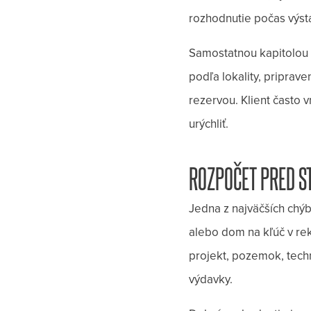
rozhodnutie počas výst
Samostatnou kapitolou s
podľa lokality, priprav
rezervou. Klient často 
urýchliť.
ROZPOČET PRED ST
Jedna z najväčších chýb
alebo dom na kľúč v re
projekt, pozemok, techn
výdavky.