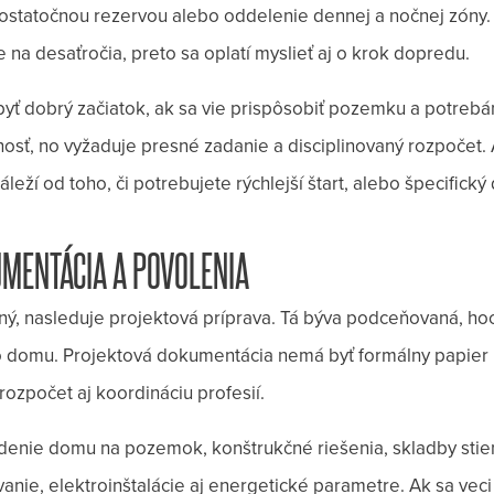
dostatočnou rezervou alebo oddelenie dennej a nočnej zóny
e na desaťročia, preto sa oplatí myslieť aj o krok dopredu.
ť dobrý začiatok, ak sa vie prispôsobiť pozemku a potrebám
nosť, no vyžaduje presné zadanie a disciplinovaný rozpočet. 
áleží od toho, či potrebujete rýchlejší štart, alebo špecifick
MENTÁCIA A POVOLENIA
ý, nasleduje projektová príprava. Tá býva podceňovaná, hoc
ho domu. Projektová dokumentácia nemá byť formálny papier 
rozpočet aj koordináciu profesií.
sadenie domu na pozemok, konštrukčné riešenia, skladby stien
anie, elektroinštalácie aj energetické parametre. Ak sa vec