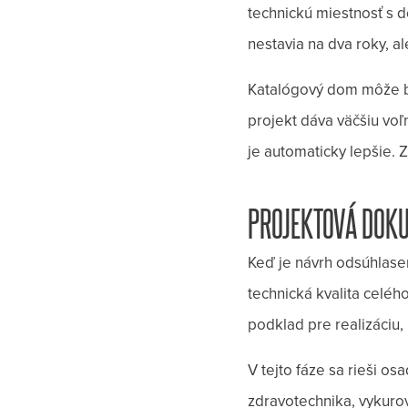
technickú miestnosť s 
nestavia na dva roky, al
Katalógový dom môže by
projekt dáva väčšiu voľ
je automaticky lepšie. Z
PROJEKTOVÁ DOKU
Keď je návrh odsúhlasen
technická kvalita celé
podklad pre realizáciu, 
V tejto fáze sa rieši o
zdravotechnika, vykurov