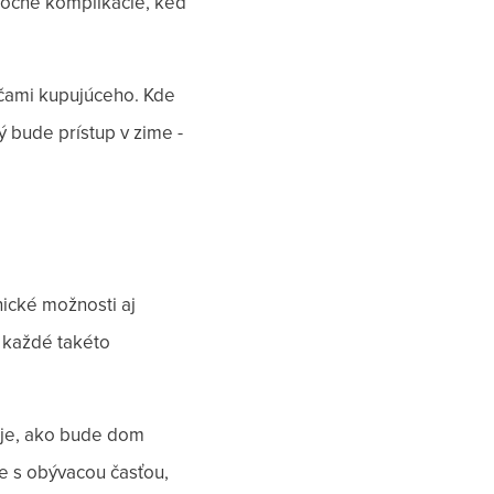
ytočné komplikácie, keď
očami kupujúceho. Kde
 bude prístup v zime -
nické možnosti aj
e každé takéto
é je, ako bude dom
e s obývacou časťou,