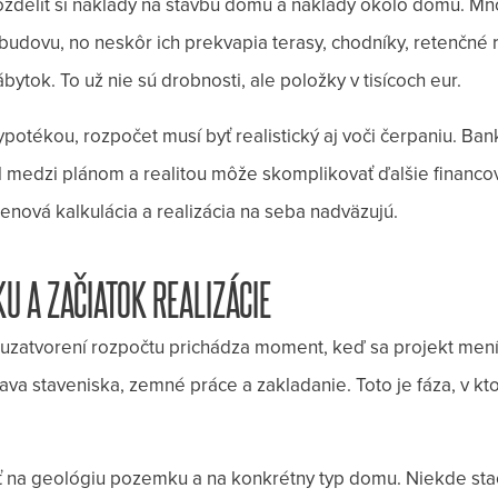
zdeliť si náklady na stavbu domu a náklady okolo domu. Mno
 budovu, no neskôr ich prekvapia terasy, chodníky, retenčné 
bytok. To už nie sú drobnosti, ale položky v tisícoch eur.
ypotékou, rozpočet musí byť realistický aj voči čerpaniu. Ba
l medzi plánom a realitou môže skomplikovať ďalšie financov
enová kalkulácia a realizácia na seba nadväzujú.
U A ZAČIATOK REALIZÁCIE
 uzatvorení rozpočtu prichádza moment, keď sa projekt mení
ava staveniska, zemné práce a zakladanie. Toto je fáza, v kto
 na geológiu pozemku a na konkrétny typ domu. Niekde sta