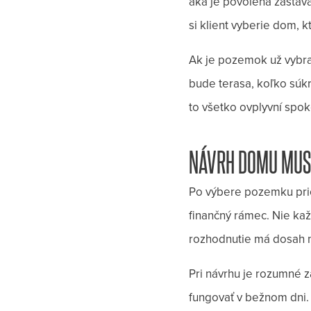
aká je povolená zastava
si klient vyberie dom,
Ak je pozemok už vybra
bude terasa, koľko súk
to všetko ovplyvní spok
NÁVRH DOMU MUSÍ 
Po výbere pozemku prich
finančný rámec. Nie kaž
rozhodnutie má dosah na
Pri návrhu je rozumné z
fungovať v bežnom dni.