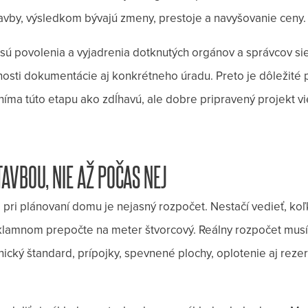
avby, výsledkom bývajú zmeny, prestoje a navyšovanie ceny.
ú povolenia a vyjadrenia dotknutých orgánov a správcov siet
enosti dokumentácie aj konkrétneho úradu. Preto je dôležité 
vníma túto etapu ako zdĺhavú, ale dobre pripravený projekt v
AVBOU, NIE AŽ POČAS NEJ
 pri plánovaní domu je nejasný rozpočet. Nestačí vedieť, koľ
klamnom prepočte na meter štvorcový. Reálny rozpočet musí
ický štandard, prípojky, spevnené plochy, oplotenie aj rez