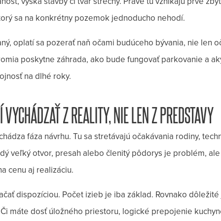
nosť, výška stavby či tvar strechy. Práve tu vznikajú prvé zb
 ktorý sa na konkrétny pozemok jednoducho nehodí.
ný, oplatí sa pozerať naň očami budúceho bývania, nie len 
romia poskytne záhrada, ako bude fungovať parkovanie a aký
ojnosť na dlhé roky.
VYCHÁDZAŤ Z REALITY, NIE LEN Z PREDSTAVY
ádza fáza návrhu. Tu sa stretávajú očakávania rodiny, tech
dý veľký otvor, presah alebo členitý pôdorys je problém, al
 cenu aj realizáciu.
ačať dispozíciou. Počet izieb je iba základ. Rovnako dôležit
 Či máte dosť úložného priestoru, logické prepojenie kuchyn