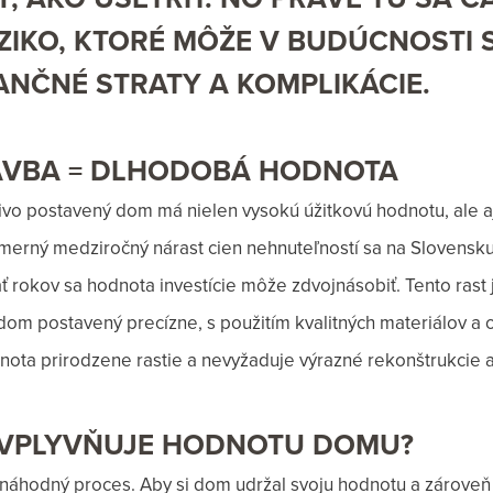
IZIKO, KTORÉ MÔŽE V BUDÚCNOSTI 
ANČNÉ STRATY A KOMPLIKÁCIE.
AVBA = DLHODOBÁ HODNOTA
ivo postavený dom má nielen vysokú úžitkovú hodnotu, ale aj
emerný medziročný nárast cien nehnuteľností sa na Slovensk
 rokov sa hodnota investície môže zdvojnásobiť. Tento rast 
e dom postavený precízne, s použitím kvalitných materiálov a
nota prirodzene rastie a nevyžaduje výrazné rekonštrukcie a
OVPLYVŇUJE HODNOTU DOMU?
e náhodný proces. Aby si dom udržal svoju hodnotu a zároveň 