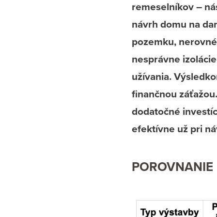
remeselníkov – nás
návrh domu na dan
pozemku, nerovné o
nesprávne izolácie
užívania. Výsledko
finančnou záťažou
dodatočné investíc
efektívne už pri n
POROVNANIE 