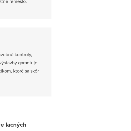
astné remeslo.
avebné kontroly,
výstavby garantuje,
ikom, ktoré sa skôr
re lacných