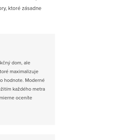
ory, ktoré zásadne
nkčný dom, ale
ktoré maximalizuje
aj o hodnote. Moderné
yužitím každého metra
mierne oceníte