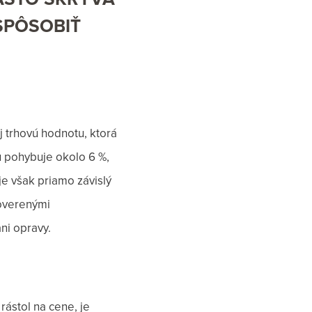
SPÔSOBIŤ
 trhovú hodnotu, ktorá
u pohybuje okolo 6 %,
je však priamo závislý
 overenými
ni opravy.
rástol na cene, je