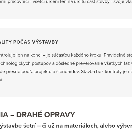
rní pracovníci - všetci určení len na určitú časť stavby - svoje vl
ALITY POČAS VÝSTAVBY
ntroluje len na konci – je súčasťou každého kroku. Pravidelné st
echnologických postupov a dôsledné preverovanie všetkých fáz 
e presne podľa projektu a štandardov. Stavba bez kontroly je riz
í.
NIA = DRAHÉ OPRAVY
výstavbe šetrí – či už na materiáloch, alebo výbe