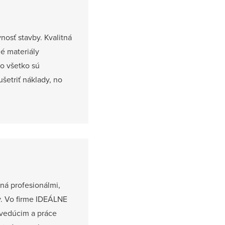
nosť stavby. Kvalitná
né materiály
to všetko sú
ušetriť náklady, no
aná profesionálmi,
y. Vo firme IDEÁLNE
yvedúcim a práce