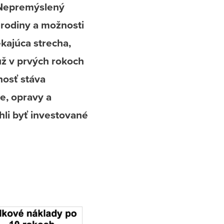
. Nepremýslený
rodiny a možnosti
kajúca strecha,
 už v prvých rokoch
nosť stáva
e, opravy a
hli byť investované