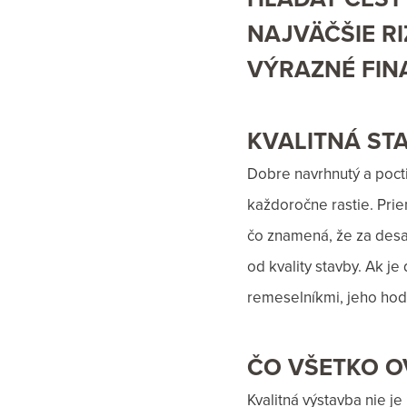
NAJVÄČŠIE R
VÝRAZNÉ FIN
KVALITNÁ ST
Dobre navrhnutý a poct
každoročne rastie. Pri
čo znamená, že za desať
od kvality stavby. Ak j
remeselníkmi, jeho hod
ČO VŠETKO 
Kvalitná výstavba nie j