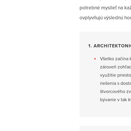
potrebné myslieť na kaž
ovplyvňujú výslednú ho
1. ARCHITEKTON
Všetko začína 
zároveň zohľadn
využitie priest
riešenia s dos
štvorcového zv
bývanie v tak k