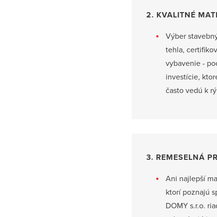
2. KVALITNÉ MAT
Výber stavebný
tehla, certifik
vybavenie - pod
investície, kto
často vedú k r
3. REMESELNÁ P
Ani najlepší ma
ktorí poznajú 
DOMY s.r.o. ri