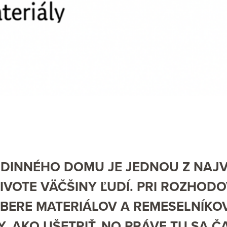
DINNÉHO DOMU JE JEDNOU Z NAJ
 ŽIVOTE VÄČŠINY ĽUDÍ. PRI ROZHOD
ÝBERE MATERIÁLOV A REMESELNÍKO
, AKO UŠETRIŤ. NO PRÁVE TU SA 