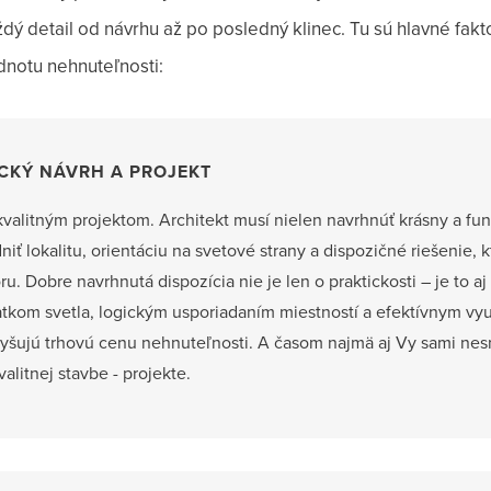
dý detail od návrhu až po posledný klinec. Tu sú hlavné fakt
dnotu nehnuteľnosti:
ICKÝ NÁVRH A PROJEKT
kvalitným projektom. Architekt musí nielen navrhnúť krásny a fu
iť lokalitu, orientáciu na svetové strany a dispozičné riešenie, 
oru. Dobre navrhnutá dispozícia nie je len o praktickosti – je to 
tatkom svetla, logickým usporiadaním miestností a efektívnym v
yšujú trhovú cenu nehnuteľnosti. A časom najmä aj Vy sami nes
valitnej stavbe - projekte.