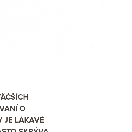
VÄČŠÍCH
OVANÍ O
V JE LÁKAVÉ
ČASTO SKRÝVA