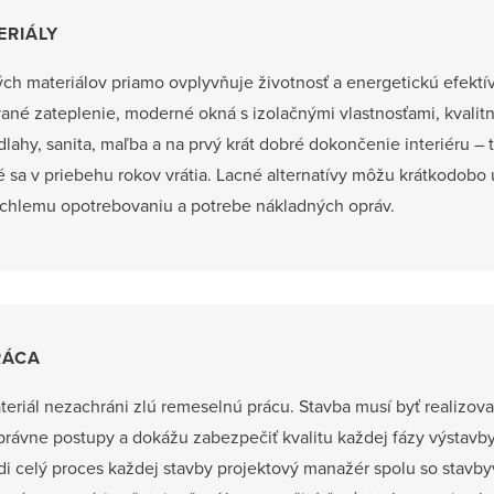
ERIÁLY
ch materiálov priamo ovplyvňuje životnosť a energetickú efektív
ované zateplenie, moderné okná s izolačnými vlastnosťami, kvalit
lahy, sanita, maľba a na prvý krát dobré dokončenie interiéru – 
ré sa v priebehu rokov vrátia. Lacné alternatívy môžu krátkodobo 
ýchlemu opotrebovaniu a potrebe nákladných opráv.
RÁCA
teriál nezachráni zlú remeselnú prácu. Stavba musí byť realizov
správne postupy a dokážu zabezpečiť kvalitu každej fázy výstavb
adi celý proces každej stavby projektový manažér spolu so stavb