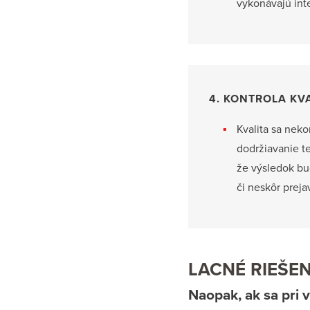
vykonávajú inte
4. KONTROLA KV
Kvalita sa neko
dodržiavanie t
že výsledok bud
či neskôr prejav
LACNÉ RIEŠE
Naopak, ak sa pri 