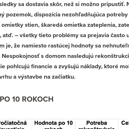
ledky sa dostavia skôr, než si možno pripustiť
ý pozemok, dispozícia nezohľadňujúca potreby 
mietky stien, škaredá omietka zateplenia, zate
, atď. – všetky tieto problémy sa prejavia často
m je, že namiesto rastúcej hodnoty sa nehnuteľ
. Nespokojnosť s domom nasledujú rekonštrukci
ie pohlcujú financie a zvyšujú náklady, ktoré mo
ávrhu a výstavbe na začiatku.
PO 10 ROKOCH