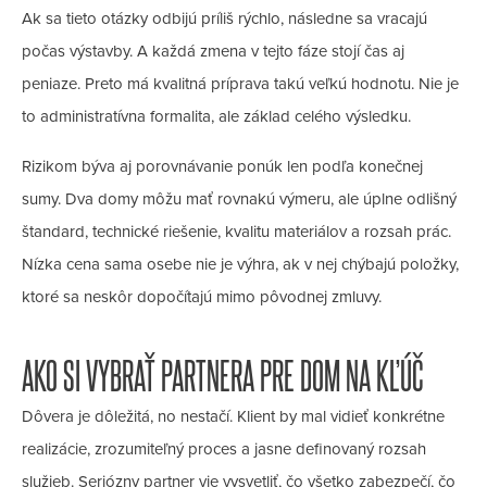
Ak sa tieto otázky odbijú príliš rýchlo, následne sa vracajú
počas výstavby. A každá zmena v tejto fáze stojí čas aj
peniaze. Preto má kvalitná príprava takú veľkú hodnotu. Nie je
to administratívna formalita, ale základ celého výsledku.
Rizikom býva aj porovnávanie ponúk len podľa konečnej
sumy. Dva domy môžu mať rovnakú výmeru, ale úplne odlišný
štandard, technické riešenie, kvalitu materiálov a rozsah prác.
Nízka cena sama osebe nie je výhra, ak v nej chýbajú položky,
ktoré sa neskôr dopočítajú mimo pôvodnej zmluvy.
AKO SI VYBRAŤ PARTNERA PRE DOM NA KĽÚČ
Dôvera je dôležitá, no nestačí. Klient by mal vidieť konkrétne
realizácie, zrozumiteľný proces a jasne definovaný rozsah
služieb. Seriózny partner vie vysvetliť, čo všetko zabezpečí, čo