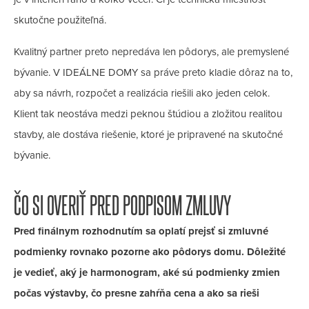
skutočne použiteľná.
Kvalitný partner preto nepredáva len pôdorys, ale premyslené
bývanie. V IDEÁLNE DOMY sa práve preto kladie dôraz na to,
aby sa návrh, rozpočet a realizácia riešili ako jeden celok.
Klient tak neostáva medzi peknou štúdiou a zložitou realitou
stavby, ale dostáva riešenie, ktoré je pripravené na skutočné
bývanie.
ČO SI OVERIŤ PRED PODPISOM ZMLUVY
Pred finálnym rozhodnutím sa oplatí prejsť si zmluvné
podmienky rovnako pozorne ako pôdorys domu. Dôležité
je vedieť, aký je harmonogram, aké sú podmienky zmien
počas výstavby, čo presne zahŕňa cena a ako sa rieši