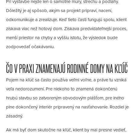
Pri výstavbe nejde len o samotné múry, strechu a podlahy.
Dôležitý je aj spôsob, akým sa projekt pripraví, nacení,
odkomunikuje a zrealizuje. Keď tieto časti fungujú spolu, klient
získava viac než hotový dom. Získava predvídateľnejší proces,
menší priestor na chyby a vyššiu istotu, že výsledok bude
zodpovedať očakávaniu.
ČO V PRAXI ZNAMENAJÚ RODINNÉ DOMY NA KĽÚČ
Pojem na kľúč sa často používa veľmi voľne, a práve tu vzniká
veľa nedorozumení. Pre niekoho to znamená dokončenú
hrubú stavbu so zatvoreným obvodovým plášťom, pre iného
plne dokončený interiér pripravený na nasťahovanie. Rozdiel je
zásadný.
Ak má byť dom skutočne na kľúč, klient by mal presne vedieť,