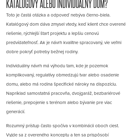
KATALÓGOVÝ ALEBO INDIVIDUÁLNY DOM?
Toto je častá otázka a odpoveď nebýva čierno-biela.
Katalógový dom
dáva zmysel vtedy, keď klient chce overené
riešenie, rýchlejší štart projektu a lepšiu cenovú
predvídateľnosť. Ak je návrh kvalitne spracovaný, vie veľmi
dobre pokryť potreby bežnej rodiny.
Individuálny návrh má výhodu tam, kde je pozemok
komplikovaný, regulatívy obmedzujú tvar alebo osadenie
domu, alebo má rodina špecifické nároky na dispozíciu.
Napríklad samostatná pracovňa, dvojgaráž, bezbariérové
riešenie, prepojenie s terénom alebo bývanie pre viac
generácií.
Rozumný prístup často spočíva v kombinácii oboch ciest.
Vyjde sa z overeného konceptu a ten sa prispôsobí