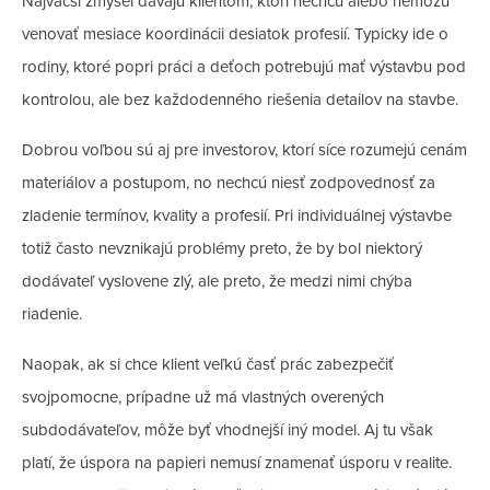
Najväčší zmysel dávajú klientom, ktorí nechcú alebo nemôžu
venovať mesiace koordinácii desiatok profesií. Typicky ide o
rodiny, ktoré popri práci a deťoch potrebujú mať výstavbu pod
kontrolou, ale bez každodenného riešenia detailov na stavbe.
Dobrou voľbou sú aj pre investorov, ktorí síce rozumejú cenám
materiálov a postupom, no nechcú niesť zodpovednosť za
zladenie termínov, kvality a profesií. Pri individuálnej výstavbe
totiž často nevznikajú problémy preto, že by bol niektorý
dodávateľ vyslovene zlý, ale preto, že medzi nimi chýba
riadenie.
Naopak, ak si chce klient veľkú časť prác zabezpečiť
svojpomocne, prípadne už má vlastných overených
subdodávateľov, môže byť vhodnejší iný model. Aj tu však
platí, že úspora na papieri nemusí znamenať úsporu v realite.