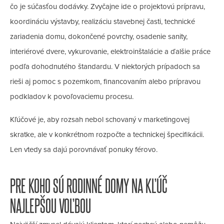
čo je súčasťou dodávky. Zvyčajne ide o projektovú prípravu,
koordináciu výstavby, realizáciu stavebnej časti, technické
zariadenia domu, dokončené povrchy, osadenie sanity,
interiérové dvere, vykurovanie, elektroinštalácie a ďalšie práce
podľa dohodnutého štandardu. V niektorých prípadoch sa
rieši aj pomoc s pozemkom, financovaním alebo prípravou
podkladov k povoľovaciemu procesu.
Kľúčové je, aby rozsah nebol schovaný v marketingovej
skratke, ale v konkrétnom rozpočte a technickej špecifikácii.
Len vtedy sa dajú porovnávať ponuky férovo.
PRE KOHO SÚ RODINNÉ DOMY NA KĽÚČ
NAJLEPŠOU VOĽBOU