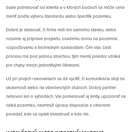
bude potrebovať od klienta a v ktorých bodoch sa môže cena
meniť podľa výberu štandardu alebo špecifík pozemku.
Dobré je sledovať, či firma rieši len samotnú stavbu, alebo
rozumie aj príprave projektu, osadeniu domu na pozemok,
rozpočtovaniu a technickým súvislostiam. Čím viac častí
procesu má pod jednou strechou, tým menší priestor vzniká
pre chyby medzi jednotlivými článkami.
Už pri prvých rokovaniach sa dá vycítiť, či komunikácia stojí na
skúsenosti alebo na všeobecných sľuboch. Dobrý partner
nehovorí len o výhodách. Vie pomenovať aj limity, upozorniť na
riziká pozemku, navrhnúť úpravy dispozície a otvorene
povedať, kde sa oplatí investovať a kde nie.