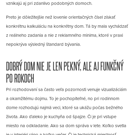
vznikajú aj pri zdanlivo podobných domoch.
Preto je dôležitejšie než lovenie orientačných čísel získať
konkrétnu kalkuláciu
na konkrétny dom. Tá by mala vychádzať
z reálneho zadania a nie z reklamného minima, ktoré v praxi
nepokrýva výsledný štandard bývania.
DOBRÝ DOM NIE JE LEN PEKNÝ, ALE AJ FUNKČNÝ
PO ROKOCH
Pri rozhodovaní sa často veľa pozornosti venuje vizualizáciám
a okamžitému dojmu. To je pochopiteľné, no pri rodinnom
dome rozhodujú najmä veci, ktoré sa ukážu počas bežného
života. Ako ďaleko je kuchyňa od špajze. Či je pri vstupe
miesto na odkladanie. Ako sa dom správa v lete. Koľko svetla
je v interiéri ráno a koľko večer. Či je technická miestnosť