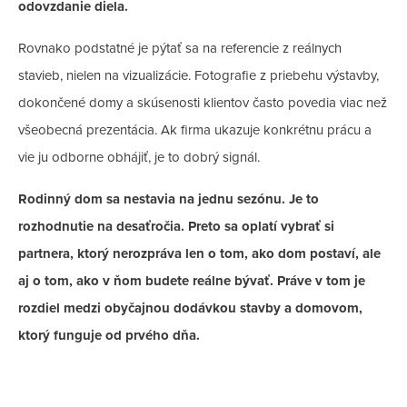
odovzdanie diela.
Rovnako podstatné je pýtať sa na
referencie z reálnych
stavieb
, nielen na vizualizácie. Fotografie z priebehu výstavby,
dokončené domy a skúsenosti klientov často povedia viac než
všeobecná prezentácia. Ak firma ukazuje konkrétnu prácu a
vie ju odborne obhájiť, je to dobrý signál.
Rodinný dom sa nestavia na jednu sezónu. Je to
rozhodnutie na desaťročia. Preto sa oplatí vybrať si
partnera, ktorý nerozpráva len o tom, ako dom postaví, ale
aj o tom, ako v ňom budete reálne bývať. Práve v tom je
rozdiel medzi obyčajnou dodávkou stavby a domovom,
ktorý funguje od prvého dňa.