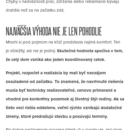
Chyby v nadväznosti prác, zdržania alebo reklamácie bývajú
drahšie než sa na začiatku zdá.
NAJVÄČŠIA VÝHODA NIE JE LEN POHODLIE
Mnohí si pod pojmom na kľúč predstavia najmä komfort. Ten
je dôležitý, ale nie je jediný.
Skutočná hodnota spočíva v tom,
že celý dom vzniká ako jeden koordinovaný celok.
Projekt, rozpočet a realizácia by mali byť navzájom
zosúladené od začiatku. To znamená, že navrhnuté riešenia
musia byť technicky realizovateľné, cenovo primerané a
vhodné pre konkrétny pozemok aj životný štýl rodiny. Ak sa
tieto veci riešia oddelene, veľmi rýchlo vznikajú dodatočné
zmeny, ktoré predražujú stavbu a posúvajú termíny.
Pri dobre nastavenom procese klient už v úvode vie, aký dom