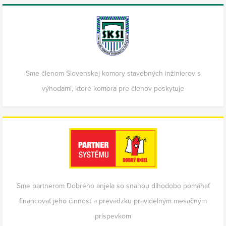
Sme členom Slovenskej komory stavebných inžinierov s
výhodami, ktoré komora pre členov poskytuje
Sme partnerom Dobrého anjela so snahou dlhodobo pomáhať
financovať jeho činnosť a prevádzku pravidelným mesačným
príspevkom