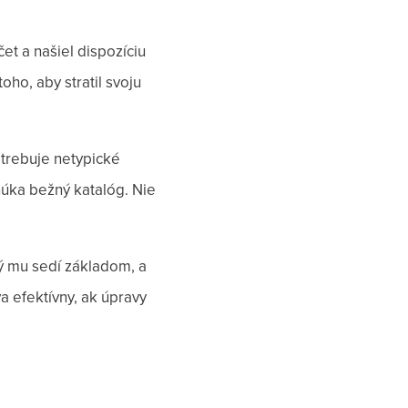
et a našiel dispozíciu
ho, aby stratil svoju
trebuje netypické
núka bežný katalóg. Nie
rý mu sedí základom, a
a efektívny, ak úpravy