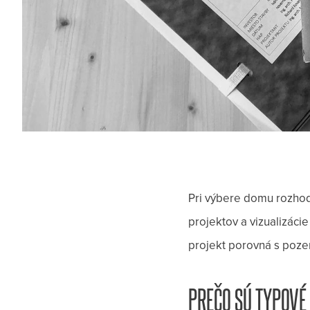
Pri výbere domu rozhod
projektov a vizualizác
projekt porovná s poz
PREČO SÚ TYPOVÉ