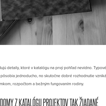
ujú detaily, ktoré v katalógu na prvý pohľad nevidno. Typov
ie pôsobia jednoducho, no skutočne dobré rozhodnutie vzniká
emkom, rozpočtom a bežným fungovaním rodiny.
 DOMY Z KATALÓGU PROJEKTOV TAK ŽIADANÉ