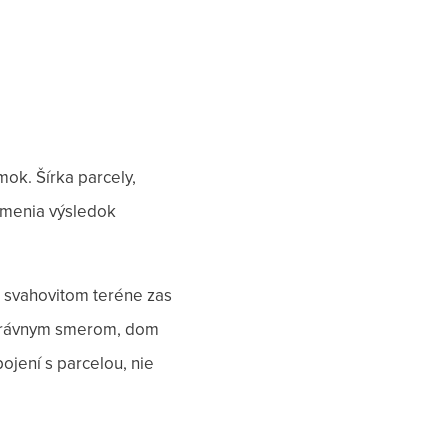
ok. Šírka parcely,
d menia výsledok
 svahovitom teréne zas
esprávnym smerom, dom
ojení s parcelou, nie