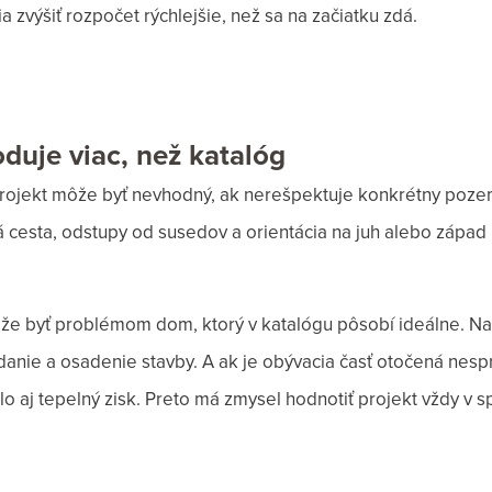
a zvýšiť rozpočet rýchlejšie, než sa na začiatku zdá.
uje viac, než katalóg
projekt môže byť nevhodný, ak nerešpektuje konkrétny pozem
á cesta, odstupy od susedov a orientácia na juh alebo zápa
 byť problémom dom, ktorý v katalógu pôsobí ideálne. Na
danie a osadenie stavby. A ak je obývacia časť otočená n
lo aj tepelný zisk. Preto má zmysel hodnotiť projekt vždy v sp