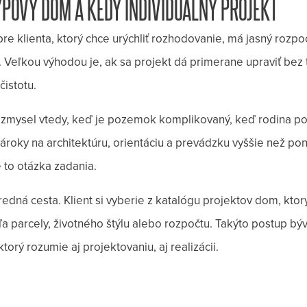
YPOVÝ DOM A KEDY INDIVIDUÁLNY PROJEKT
e klienta, ktorý chce urýchliť rozhodovanie, má jasný rozpoč
 Veľkou výhodou je, ak sa projekt dá primerane upraviť bez to
istotu.
á zmysel vtedy, keď je pozemok komplikovaný, keď rodina po
ároky na architektúru, orientáciu a prevádzku vyššie než po
e to otázka zadania.
tredná cesta. Klient si vyberie z katalógu projektov dom, kto
a parcely, životného štýlu alebo rozpočtu. Takýto postup býv
torý rozumie aj projektovaniu, aj realizácii.