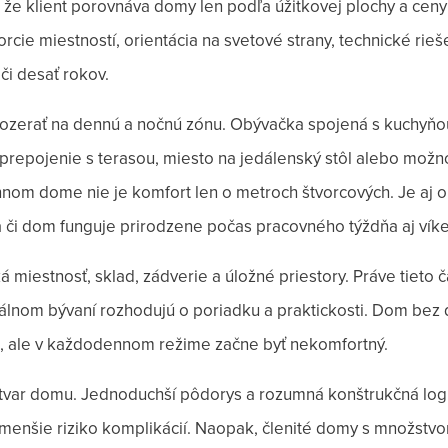
 že klient porovnáva domy len podľa úžitkovej plochy a ceny 
rcie miestností, orientácia na svetové strany, technické rieše
či desať rokov.
í pozerať na dennú a nočnú zónu. Obývačka spojená s kuchyňo
ť, prepojenie s terasou, miesto na jedálenský stôl alebo možn
innom dome nie je komfort len o metroch štvorcových. Je aj o 
 a či dom funguje prirodzene počas pracovného týždňa aj vík
ká miestnosť, sklad, zádverie a úložné priestory. Práve tieto 
álnom bývaní rozhodujú o poriadku a praktickosti. Dom bez
 ale v každodennom režime začne byť nekomfortný.
 tvar domu. Jednoduchší pôdorys a rozumná konštrukčná lo
j menšie riziko komplikácií. Naopak, členité domy s množstv