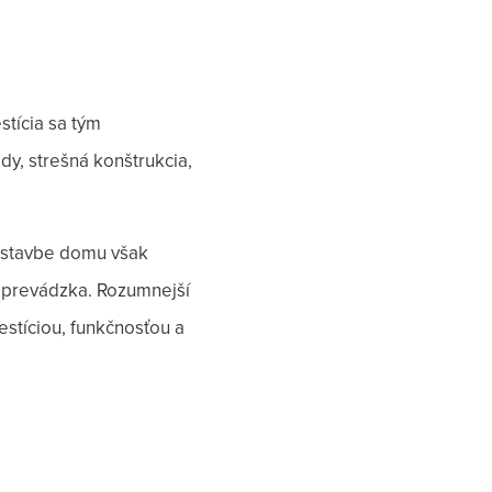
stícia sa tým
y, strešná konštrukcia,
i stavbe domu však
a prevádzka. Rozumnejší
estíciou, funkčnosťou a