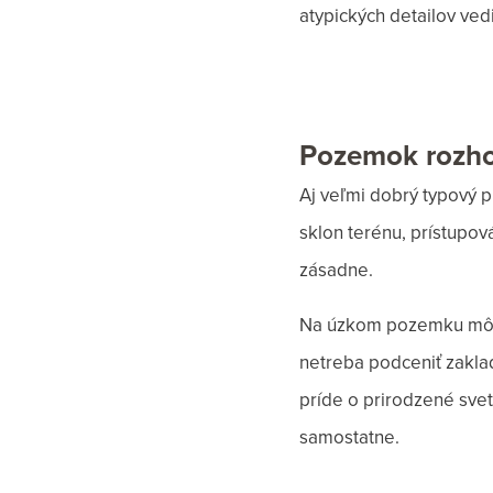
atypických detailov vedi
Pozemok rozhod
Aj veľmi dobrý typový 
sklon terénu, prístupov
zásadne.
Na úzkom pozemku môže
netreba podceniť zakla
príde o prirodzené svet
samostatne.