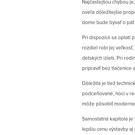
Najčastejšou chybou je,
oveľa dôležitejšie propo
dome bude bývať o päť 
Pri dispozícii sa oplat
rozdiel robí jej veľkos
detských izieb. Pri rod
pripraviť bez tlačenice
Dôležitá je tiež technic
podceňované, hoci v re
môže pôsobiť moderne,
Samostatná kapitola je
lepšiu cenu výstavby a