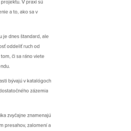
projektu. V praxi sú
nie a to, ako sa v
u je dnes štandard, ale
osť oddeliť ruch od
tom, či sa ráno viete
endu.
časti bývajú v katalógoch
 dostatočného zázemia
gika zvyčajne znamenajú
om presahov, zalomení a