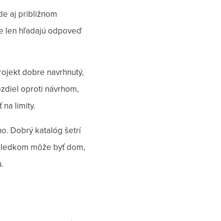
de aj približnom
te len hľadajú odpoveď
ojekt dobre navrhnutý,
ozdiel oproti návrhom,
na limity.
o. Dobrý katalóg šetrí
výsledkom môže byť dom,
.