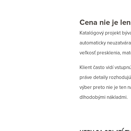
Cena nie je le
Katalógový projekt býva
automaticky neuzatvára
veľkosť presklenia, mate
Klient často vidí vstup
práve detaily rozhoduj
výber preto nie je ten n
dlhodobými nákladmi.