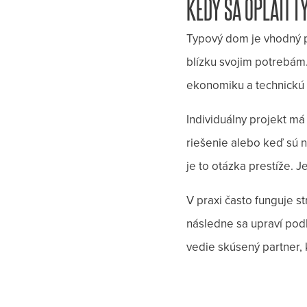
KEDY SA OPLATÍ T
Typový dom je vhodný pr
blízku svojim potrebám.
ekonomiku a technickú č
Individuálny projekt m
riešenie alebo keď sú n
je to otázka prestíže. J
V praxi často funguje s
následne sa upraví podľ
vedie skúsený partner, k