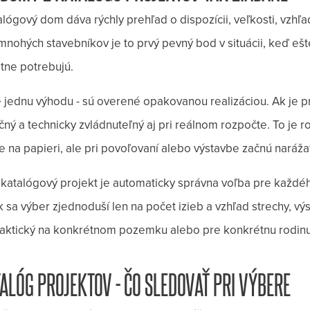
alógový dom dáva rýchly prehľad o dispozícii, veľkosti, vzhľa
mnohých stavebníkov je to prvý pevný bod v situácii, keď eš
tne potrebujú.
jednu výhodu - sú overené opakovanou realizáciou. Ak je pr
čný a technicky zvládnuteľný aj pri reálnom rozpočte. To je r
e na papieri, ale pri povoľovaní alebo výstavbe začnú narážať 
katalógový projekt je automaticky správna voľba pre každéh
k sa výber zjednoduší len na počet izieb a vzhľad strechy, 
praktický na konkrétnom pozemku alebo pre konkrétnu rodinu
ALÓG PROJEKTOV - ČO SLEDOVAŤ PRI VÝBERE