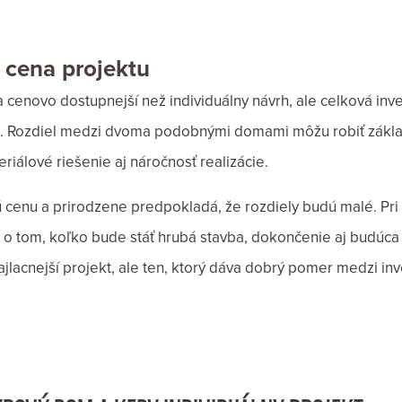
n cena projektu
 cenovo dostupnejší než individuálny návrh, ale celková inve
. Rozdiel medzi dvoma podobnými domami môžu robiť základ
riálové riešenie aj náročnosť realizácie.
nú cenu a prirodzene predpokladá, že rozdiely budú malé. Pr
ú o tom, koľko bude stáť hrubá stavba, dokončenie aj budúc
ajlacnejší projekt, ale ten, ktorý dáva dobrý pomer medzi inv