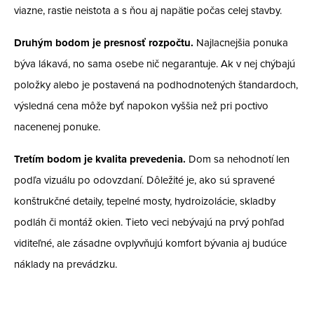
viazne, rastie neistota a s ňou aj napätie počas celej stavby.
Druhým bodom je presnosť rozpočtu.
Najlacnejšia ponuka
býva lákavá, no sama osebe nič negarantuje. Ak v nej chýbajú
položky alebo je postavená na podhodnotených štandardoch,
výsledná cena môže byť napokon vyššia než pri poctivo
nacenenej ponuke.
Tretím bodom je kvalita prevedenia.
Dom sa nehodnotí len
podľa vizuálu po odovzdaní. Dôležité je, ako sú spravené
konštrukčné detaily, tepelné mosty, hydroizolácie, skladby
podláh či montáž okien. Tieto veci nebývajú na prvý pohľad
viditeľné, ale zásadne ovplyvňujú komfort bývania aj budúce
náklady na prevádzku.