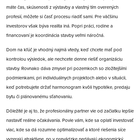
máte čas, skúsenosti z výstavby a vlastný tím overených
profesií, môžete si časť procesu riadiť sami. Pre väčšinu
investorov však býva realita iná. Popri práci, rodine a
financovaní je koordinácia stavby veľmi náročná.
Dom na kľúč je vhodný najmä vtedy, keď chcete mať pod
kontrolou výsledok, ale nechcete denne riešiť organizáciu
stavby. Rovnako dáva zmysel pri pozemkoch so zložitejšími
podmienkami, pri individuálnych projektoch alebo v situácii,
keď potrebujete držať harmonogram kvôli hypotéke, predaju
bytu či plánovanému sťahovaniu.
Dôležité je aj to, že profesionálny partner vie od začiatku lepšie
nastaviť reálne očakávania. Povie vám, kde sa oplatí investovať
viac, kde sa dá rozumne optimalizovať a ktoré riešenia síce
vyzerajú atraktívne, no v prevádzke nedávajú ekonomický