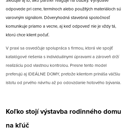
Sledujte aj to, ako partner reaguje na otázky. Vyhýbavé
odpovede pri cene, termínoch alebo použitých materiáloch sú
varovným signálom. Dôveryhodná stavebná spoločnosť
komunikuje priamo a vecne, aj keď odpoveď nie je vždy tá,
ktorú chce klient počuť.
V praxi sa osvedčuje spolupráca s firmou, ktorá vie spojiť
katalógové riešenia s individuálnymi úpravami a zároveň drží
realizáciu pod vlastnou kontrolou. Presne tento model
preferujú aj IDEÁLNE DOMY, pretože klientom prináša väčšiu
istotu od prvého návrhu až po odovzdanie hotového bývania.
Koľko stojí výstavba rodinného domu
na kľúč