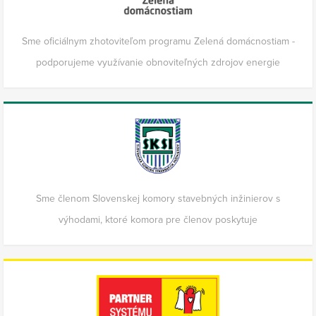
Sme oficiálnym zhotoviteľom programu Zelená domácnostiam -
podporujeme využívanie obnoviteľných zdrojov energie
Sme členom Slovenskej komory stavebných inžinierov s
výhodami, ktoré komora pre členov poskytuje