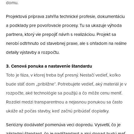
domu.
Projektová príprava zahŕňa technické profesie, dokumentáciu
a podklady pre povoľovacie procesy. Tu sa ukazuje výhoda
partnera, ktorý vie prepojiť návrh s realizáciou. Projekt sa
nerobí odtrhnuto od stavebnej praxe, ale s ohľadom na reálne
detaily výstavby a rozpočtu.
3. Cenová ponuka a nastavenie štandardu
Toto je fáza, v ktorej treba byť presný. Nestačí vedieť, koľko
bude stáť dom „približne“. Potrebujete vedieť, aký materiál je v
rozpočte, aké technológie sa použijú a čo môže cenu meniť.
Rozdiel medzi transparentnou a nejasnou ponukou sa často
ukáže až počas stavby, keď začnú pribúdať doplatky.
Seriózny dodávateľ pomenúva veci dopredu. Vysvetlí, čo je
základný štandard, čo je nadštandard a aký dopad budú mať