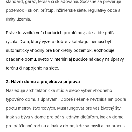
štandard, garáž, terasa či skladovanie. Súčasne sa preveruje
pozemok - sklon, prístup, inžinierske siete, regulatívy obce a
limity územia.
Práve tu vzniká veľa budúcich problémov, ak sa ide príliš
rýchlo. Dom, ktorý vyzerá dobre v katalógu, nemusí byť
automaticky vhodný pre konkrétny pozemok. Rozhoduje
osadenie domu, svetlo v interiéri aj budúce náklady na úpravy
terénu či napojenie na siete.
2. Návrh domu a projektová príprava
Nasleduje architektonická štúdia alebo výber vhodného
typového domu s úpravami. Dobré riešenie nevzniká len podľa
počtu metrov štvorcových. Musí fungovať pre váš životný štýl.
Inak sa býva v dome pre pár s jedným dieťaťom, inak v dome
pre päťčlennú rodinu a inak v dome, kde sa myslí aj na prácu z