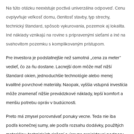
Na túto otázku neexistuje poctivá univerzálna odpoveď. Cenu
ovplyvňuje veľkosť domu, členitosť stavby, typ strechy,
technický štandard, spôsob vykurovania, pozemok aj lokalita.
Iné náklady vznikajú na rovine s pripravenými sieťami a iné na
svahovitom pozemku s komplikovaným prístupom.
Pre investora je podstatnejšie než samotná „cena za meter“
vedieť, čo za ňu dostane. Lacnejší dom môže mať nižší
štandard okien, jednoduchšie technológie alebo menej
kvalitné povrchové materiály. Naopak, vyššia vstupná investícia
môže znamenať nižšie prevádzkové náklady, lepší komfort a
menšiu potrebu opráv v budúcnosti.
Preto má zmysel porovnávať ponuky vecne. Teda nie iba
podľa konečnej sumy, ale podľa rozsahu dodávky, použitých