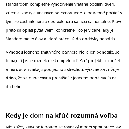
štandardom kompletné vyhotovenie vrátane podláh, dverí,
kúrenia, sanity a finálnych povrchov. Inde je potrebné počítať s
tým, že časť interiéru alebo exteriéru sa rieši samostatne. Práve
preto sa oplatí pýtať veľmi konkrétne - čo je v cene, aký je
štandard materiálov a ktoré práce už do dodávky nepatria.
Výhodou jedného zmluvného partnera nie je len pohodlie. Je
to najmä jasné rozdelenie kompetencií. Keď projekt, rozpočet
a realizácia vznikajú pod jednou strechou, výrazne sa znižuje
riziko, že sa bude chyba prenášať z jedného dodávateľa na
druhého.
Kedy je dom na kľúč rozumná voľba
Nie každý stavebník potrebuje rovnaký model spolupráce. Ak