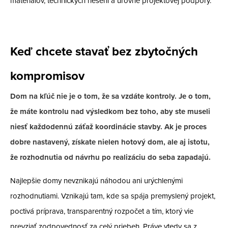
materiálov, technických riešení a úrovne projektovej podpory.
Keď chcete stavať bez zbytočných
kompromisov
Dom na kľúč nie je o tom, že sa vzdáte kontroly. Je o tom,
že máte kontrolu nad výsledkom bez toho, aby ste museli
niesť každodennú záťaž koordinácie stavby. Ak je proces
dobre nastavený, získate nielen hotový dom, ale aj istotu,
že rozhodnutia od návrhu po realizáciu do seba zapadajú.
Najlepšie domy nevznikajú náhodou ani urýchlenými
rozhodnutiami. Vznikajú tam, kde sa spája premyslený projekt,
poctivá príprava, transparentný rozpočet a tím, ktorý vie
prevziať zodpovednosť za celý priebeh. Práve vtedy sa z