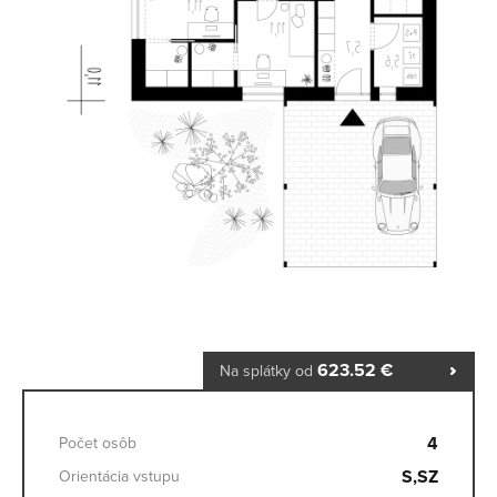
623.52 €
Na splátky od
4
Počet osôb
S,SZ
Orientácia vstupu