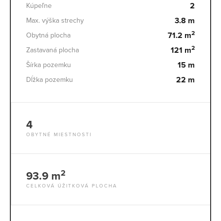
2
Kúpeľne
3.8 m
Max. výška strechy
2
71.2 m
Obytná plocha
2
121 m
Zastavaná plocha
15 m
Šírka pozemku
22 m
Dĺžka pozemku
4
OBYTNÉ MIESTNOSTI
2
93.9 m
CELKOVÁ ÚŽITKOVÁ PLOCHA