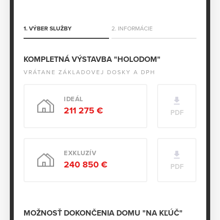
1. VÝBER SLUŽBY
2. INFORMÁCIE
KOMPLETNÁ VÝSTAVBA "HOLODOM"
VRÁTANE ZÁKLADOVEJ DOSKY A DPH
IDEÁL
211 275 €
PDF
EXKLUZÍV
240 850 €
PDF
MOŽNOSŤ DOKONČENIA DOMU "NA KĽÚČ"