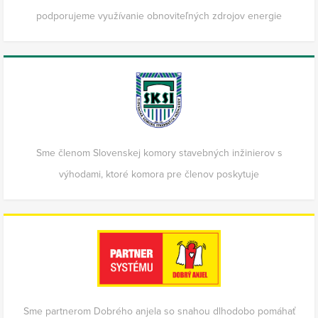
podporujeme využívanie obnoviteľných zdrojov energie
Sme členom Slovenskej komory stavebných inžinierov s
výhodami, ktoré komora pre členov poskytuje
Sme partnerom Dobrého anjela so snahou dlhodobo pomáhať