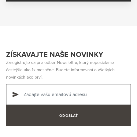
ZÍSKAVAJTE NAŠE NOVINKY
Zaregistrujte sa pre odber Newslettra, ktorý neposielame
častejšie ako 1x mesačne. Budete informovaní o všetkých
novinkách ako prví.
ODOSLAŤ