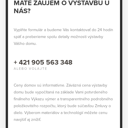
MÁTE ZÁUJEM O VÝSTAVBU U
NÁS?
Vyplňte formulár a budeme Vás kontaktovať do 24 hodín
späť a preberieme spolu detaily možnosti výstavby
Vášho domu.
+ 421 905 563 348
ALEBO VOLAJTE
Ceny domov sú informatívne. Záväzná cena výstavby
domu bude vypočítaná na základe Vami potvrdeného
finálneho Výkazu výmer a transparentného podrobného
položkovitého rozpočtu, ktorý bude súčasťou Zmluvy o
dielo. Výberom materiálov a technológií môžete cenu
navýšiť aj znížiť.