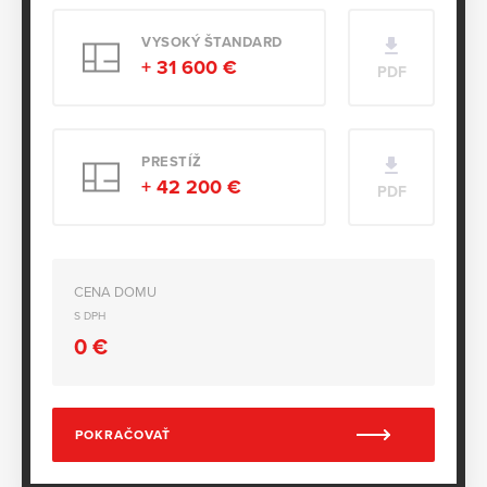
VYSOKÝ ŠTANDARD
+ 31 600 €
PDF
PRESTÍŽ
+ 42 200 €
PDF
CENA DOMU
S DPH
0
€
POKRAČOVAŤ