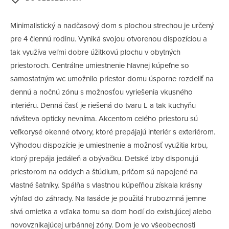
Minimalistický a nadčasový dom s plochou strechou je určený
pre 4 člennú rodinu. Vyniká svojou otvorenou dispozíciou a
tak využíva veľmi dobre úžitkovú plochu v obytných
priestoroch. Centrálne umiestnenie hlavnej kúpeľne so
samostatným wc umožnilo priestor domu úsporne rozdeliť na
dennú a nočnú zónu s možnosťou vyriešenia vkusného
interiéru. Denná časť je riešená do tvaru L a tak kuchyňu
návšteva opticky nevníma. Akcentom celého priestoru sú
veľkorysé okenné otvory, ktoré prepájajú interiér s exteriérom.
Výhodou dispozície je umiestnenie a možnosť využitia krbu,
ktorý prepája jedáleň a obývačku. Detské izby disponujú
priestorom na oddych a štúdium, pričom sú napojené na
vlastné šatníky. Spálňa s vlastnou kúpeľňou získala krásny
výhľad do záhrady. Na fasáde je použitá hrubozrnná jemne
sivá omietka a vďaka tomu sa dom hodí do existujúcej alebo
novovznikajúcej urbánnej zóny. Dom je vo všeobecnosti