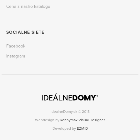
Cena z nášho katalógu
SOCIÁLNE SIETE
Facebook
Instagram
IdealneDomy.sk © 2018
Webdesign by
kennymax Visual Designer
Developed by
EZMID