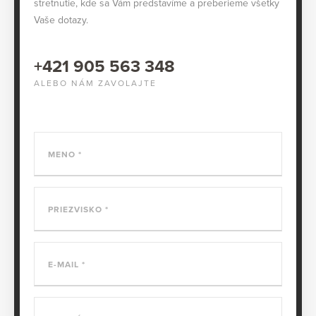
stretnutie, kde sa Vám predstavíme a preberieme všetky
Vaše dotazy.
+421 905 563 348
ALEBO NÁM ZAVOLAJTE
MENO
PRIEZVISKO
E-MAIL