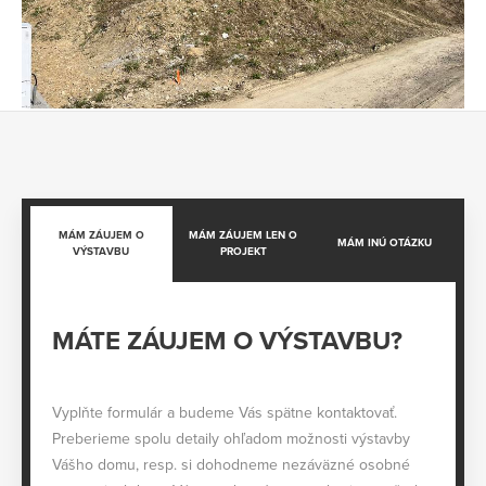
MÁM ZÁUJEM O
MÁM ZÁUJEM LEN O
MÁM INÚ OTÁZKU
VÝSTAVBU
PROJEKT
MÁTE ZÁUJEM O VÝSTAVBU?
Vyplňte formulár a budeme Vás spätne kontaktovať.
Preberieme spolu detaily ohľadom možnosti výstavby
Vášho domu, resp. si dohodneme nezáväzné osobné