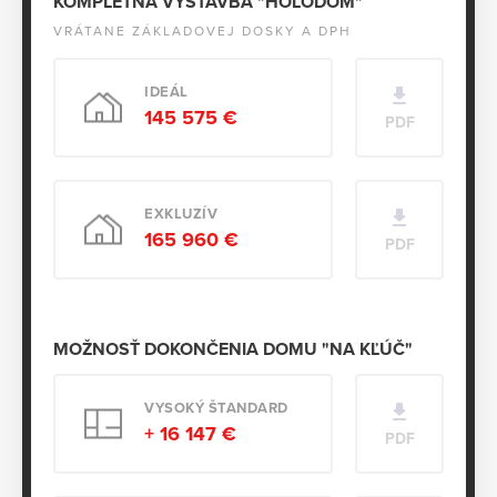
KOMPLETNÁ VÝSTAVBA "HOLODOM"
VRÁTANE ZÁKLADOVEJ DOSKY A DPH
IDEÁL
145 575 €
PDF
EXKLUZÍV
165 960 €
PDF
MOŽNOSŤ DOKONČENIA DOMU "NA KĽÚČ"
VYSOKÝ ŠTANDARD
+ 16 147 €
PDF