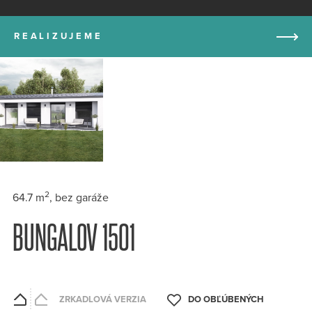
REALIZUJEME
2
64.7 m
, bez garáže
BUNGALOV 1501
ZRKADLOVÁ VERZIA