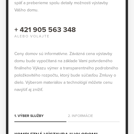
späť a preberieme spolu detaily možnosti výstavby
Vášho domu.
+ 421 905 563 348
ALEBO VOLAJTE
Ceny domov sú informatívne. Záväzná cena výstavby
domu bude vypočítaná na základe Vami potvrdeného
finálneho Výkazu výmer a transparentného podrobného
položkovitého rozpočtu, ktorý bude súčasťou Zmluvy o
dielo. Výberom materiálov a technológií môžete cenu
navýšiť aj znížiť.
1. VÝBER SLUŽBY
2. INFORMÁCIE