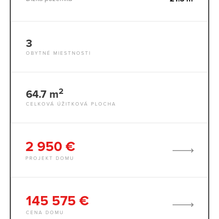
3
OBYTNÉ MIESTNOSTI
2
64.7 m
CELKOVÁ ÚŽITKOVÁ PLOCHA
2 950 €
PROJEKT DOMU
145 575 €
CENA DOMU