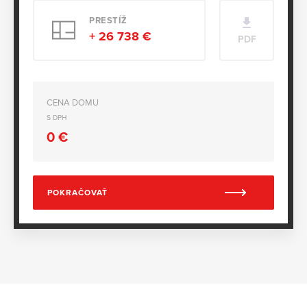
PRESTÍŽ
+ 26 738 €
PDF
CENA DOMU
S DPH
0
€
POKRAČOVAŤ