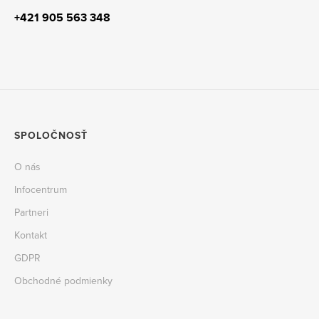
+421 905 563 348
SPOLOČNOSŤ
O nás
Infocentrum
Partneri
Kontakt
GDPR
Obchodné podmienky