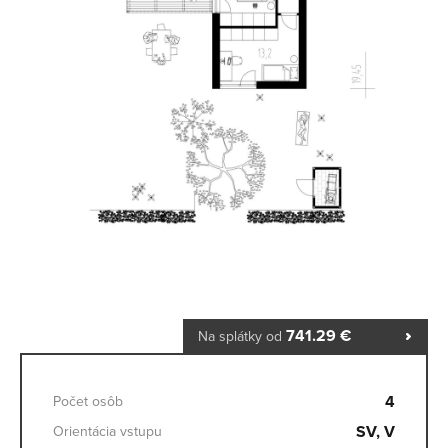
741.29 €
Na splátky od
4
Počet osôb
SV, V
Orientácia vstupu