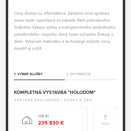
Ceny domov sú informatívne. Záväzná cena výstavby
domu bude vypočítaná na základe Vami potvrdeného
finálneho Výkazu výmer a transparentného podrobného
položkovitého rozpočtu, ktorý bude súčasťou Zmluvy o
dielo. Výberom materiálov a technológií môžete cenu
navýšiť aj znížiť.
1. VÝBER SLUŽBY
2. INFORMÁCIE
KOMPLETNÁ VÝSTAVBA "HOLODOM"
VRÁTANE ZÁKLADOVEJ DOSKY A DPH
IDEÁL
235 830 €
PDF