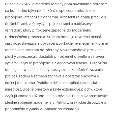
Bungalov 2502 je moderný rodinný dom navrhnutý s dôrazom
na komfortné bývanie, funkčnú dispozíciu a prirodzené
prepojenie interiéru s exteriérom. Architektúra domu pracuje s
čistými líniami, veľkorysými preskleniami a nadčasovým
vzhľadom, ktorý prirodzene zapadne do moderného
rezidenčného prostredia. Srdcom domu je otvorená denná
časť pozostávajúca z obývacej izby, kuchyne a jedálne, ktorá je
orientovaná smerom do záhrady. Veľkoformátové presklené
plochy zabezpečujú dostatok prirodzeného svetla a zároveň
vytvárajú plynulé prepojenie s exteriérovou terasou. Dispozícia
domu je navrhnutá tak, aby poskytovala komfortné zázemie
pre celú rodinu a zároveň zachovala dostatok súkromia v
nočnej časti domu. Praktické riešenia dopĺňajú technická
miestnosť, úložné priestory a kryté exteriérové plochy, ktoré
zvyšujú komfort každodenného bývania. Bungalov predstavuje
ideálne spojenie modernej architektúry, praktickej dispozície a
pohodlného bývania v kontakte so záhradou.