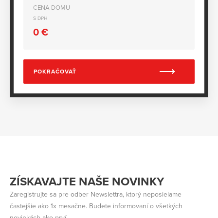
CENA DOMU
S DPH
0
€
POKRAČOVAŤ
ZÍSKAVAJTE NAŠE NOVINKY
Zaregistrujte sa pre odber Newslettra, ktorý neposielame
častejšie ako 1x mesačne. Budete informovaní o všetkých
novinkách ako prví.