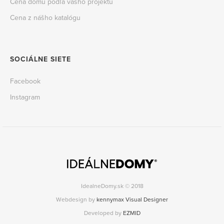
Cena domu podľa vášho projektu
Cena z nášho katalógu
SOCIÁLNE SIETE
Facebook
Instagram
IdealneDomy.sk © 2018
Webdesign by
kennymax Visual Designer
Developed by
EZMID