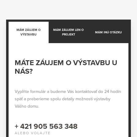
MÁM ZÁUJEM O
MÁM ZÁUJEM LEN O
MÁM INÚ OTÁZKU
VÝSTAVBU
PROJEKT
MÁTE ZÁUJEM O VÝSTAVBU U
NÁS?
Vyplňte formulár a budeme Vás kontaktovať do 24 hodín
späť a preberieme spolu detaily možnosti výstavby
Vášho domu.
+ 421 905 563 348
ALEBO VOLAJTE