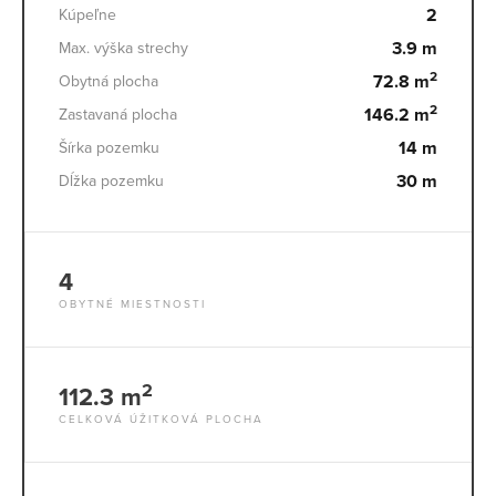
2
Kúpeľne
3.9 m
Max. výška strechy
2
72.8 m
Obytná plocha
2
146.2 m
Zastavaná plocha
14 m
Šírka pozemku
30 m
Dĺžka pozemku
4
OBYTNÉ MIESTNOSTI
2
112.3 m
CELKOVÁ ÚŽITKOVÁ PLOCHA