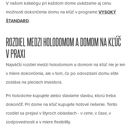
V našom katalógu pri každom dome uvádzame aj cenu
možnosti dokončenia domu na kľúč v programe
VYSOKÝ
ŠTANDARD
.
ROZDIEL MEDZI HOLODOMOM A DOMOM NA KĽÚČ
V PRAXI
Najväčší rozdiel medzi holodomom a domom na kľúč nie je len
v miere dokončenia, ale v tom, čo po odovzdaní domu ešte
zostáva na pleciach investora.
Pri holodome kupujete alebo staviame stavbu, ktorú treba
dokončiť. Pri dome na kľúč kupujete hotové riešenie. Tento
rozdiel sa prejaví v štyroch oblastiach - v cene, v čase, v
zodpovednosti a v miere flexibility.