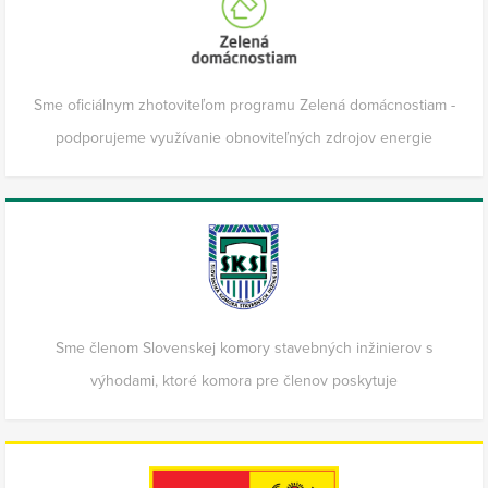
Sme oficiálnym zhotoviteľom programu Zelená domácnostiam -
podporujeme využívanie obnoviteľných zdrojov energie
Sme členom Slovenskej komory stavebných inžinierov s
výhodami, ktoré komora pre členov poskytuje