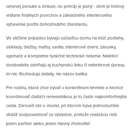
cenovej ponuke a zmluve, no princíp je jasný - dom je hotový
vrátane finálnych povrchov a základného interiérového
vybavenia podľa dohodnutého štandardu.
Vo väčšine prípadov bývajú súčasťou domu na kľúč podlahy,
obklady, dlažby, maľby, sanita, interiérové dvere, zásuvky,
vypínače a kompletne funkčné technické riešenia. Niektorí
dodávatelia zahŕňajú aj kuchynskú linku či exteriérové úpravy,
iní nie. Rozhodujú detaily, nie názov balíka.
Pre rodinu, ktorá chce bývať v konkrétnom termíne a nechce
koordinovať ďalších remeselníkov, je to často najkomfortnejšia
cesta. Zároveň ide o model, pri ktorom býva jednoduchšie
strážiť zodpovednosť za výsledok, pretože realizáciu rieši
jeden partner alebo jeden hlavný zhotoviteľ.