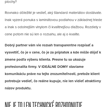
plochy?
Rovnako dôležité je vedieť, aký štandard materiálov dostávate.
Inak vyzerá ponuka s laminátovou podlahou v základnej triede
a inak s odolnejším vinylom či kvalitnejšou dlažbou. Rozdiely v
cene potom nie sú len o rozsahu, ale aj o kvalite.
Dobrý partner vám vie rozsah transparentne rozpísať a
vysvetliť, čo je v cene, čo je za príplatok a kde môže dôjsť k
zmene podľa výberu klienta. Presne tu sa ukazuje
profesionalita firmy. V IDEÁLNE DOMY staviame
komunikáciu práve na tejto zrozumiteľnosti, pretože klient
potrebuje vedieť, čo reálne kupuje, nie len vidieť atraktívny
názov produktu.
NIE JE TO LEN TECHNICKÉ ROZHODNUTIE