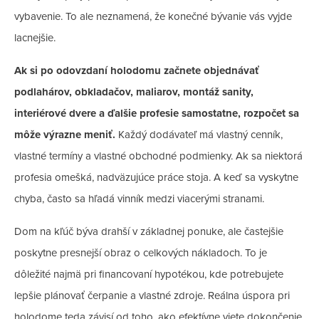
vybavenie. To ale neznamená, že konečné bývanie vás vyjde
lacnejšie.
Ak si po odovzdaní holodomu začnete objednávať
podlahárov, obkladačov, maliarov, montáž sanity,
interiérové dvere a ďalšie profesie samostatne, rozpočet sa
môže výrazne meniť.
Každý dodávateľ má vlastný cenník,
vlastné termíny a vlastné obchodné podmienky. Ak sa niektorá
profesia omešká, nadväzujúce práce stoja. A keď sa vyskytne
chyba, často sa hľadá vinník medzi viacerými stranami.
Dom na kľúč býva drahší v základnej ponuke, ale častejšie
poskytne presnejší obraz o celkových nákladoch. To je
dôležité najmä pri financovaní hypotékou, kde potrebujete
lepšie plánovať čerpanie a vlastné zdroje. Reálna úspora pri
holodome teda závisí od toho, ako efektívne viete dokončenie