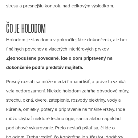
stresu a presnejšiu kontrolu nad celkovým výsledkom.
ČO JE HOLODOM
Holodom je stav domu v pokročilej fáze dokončenia, ale bez
finálnych povrchov a viacerých interiérových prvkov.
Zjednodušene povedané, ide o dom pripravený na
dokončenie podľa predstáv majiteľa.
Presný rozsah sa môže medzi firmami líšiť, a práve tu vzniká
veľa nedorozumení. Niekde holodom zahŕňa obvodové múry,
strechu, okná, dvere, zateplenie, rozvody elektriny, vody a
kúrenia, omietky, potery a pripravenie na finálne vrstvy. Inde
môžu chýbať niektoré technológie, sanita alebo napríklad
podlahové vykurovanie. Preto nestačí pýtať sa, či ide o
holodom. Treba vedieť, čo konkrétne je súčasťou dodávky.