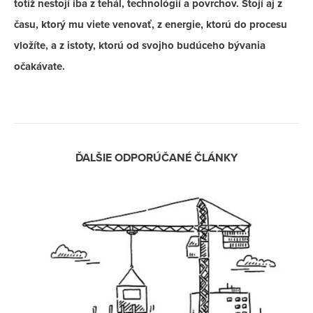
totiž nestojí iba z tehál, technológií a povrchov. Stojí aj z
času, ktorý mu viete venovať, z energie, ktorú do procesu
vložíte, a z istoty, ktorú od svojho budúceho bývania
očakávate.
ĎALŠIE ODPORÚČANÉ ČLÁNKY