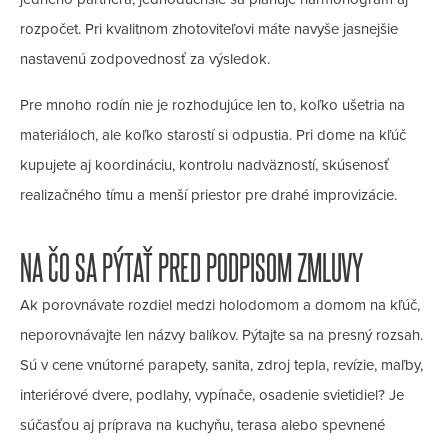
rozpočet. Pri kvalitnom zhotoviteľovi máte navyše jasnejšie
nastavenú zodpovednosť za výsledok.
Pre mnoho rodín nie je rozhodujúce len to, koľko ušetria na
materiáloch, ale koľko starostí si odpustia. Pri dome na kľúč
kupujete aj koordináciu, kontrolu nadväzností, skúsenosť
realizačného tímu a menší priestor pre drahé improvizácie.
NA ČO SA PÝTAŤ PRED PODPISOM ZMLUVY
Ak porovnávate rozdiel medzi holodomom a domom na kľúč,
neporovnávajte len názvy balíkov. Pýtajte sa na presný rozsah.
Sú v cene vnútorné parapety, sanita, zdroj tepla, revízie, maľby,
interiérové dvere, podlahy, vypínače, osadenie svietidiel? Je
súčasťou aj príprava na kuchyňu, terasa alebo spevnené