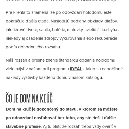
Pre klienta to znamená, že po odovzdaní holodomu ešte
pokračuje ďalšia etapa. Nasledujú podlahy, obklady, dlažby,
interiérové dvere, sanita, batérie, maľovky, svietidlá, kuchyňa a
niekedy aj osadenie zdrojov vykurovania alebo rekuperácie
podľa dohodnutého rozsahu.
Náš rozsah a presné znenie štandardu dodania holodomu
viete nájsť v našom pdf programu
IDEÁL
- takto sú napočítané
náklady výstavby každého domu v našom katalógu.
ČO JE DOM NA KĽÚČ
Dom na kľúč je dokončený do stavu, v ktorom sa môžete
po odovzdaní nasťahovať bez toho, aby ste riešili ďalšie
stavebné profesie.
Aj tu platí, že rozsah treba vždy overiť v