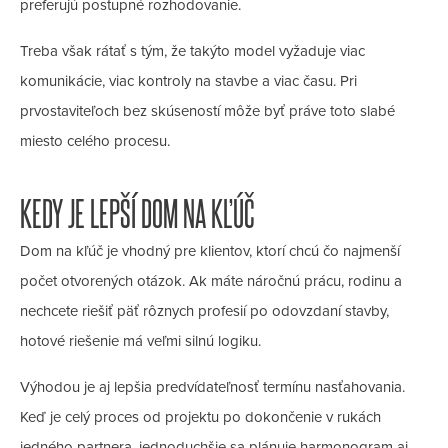
preferujú postupné rozhodovanie.
Treba však rátať s tým, že takýto model vyžaduje viac
komunikácie, viac kontroly na stavbe a viac času. Pri
prvostaviteľoch bez skúseností môže byť práve toto slabé
miesto celého procesu.
KEDY JE LEPŠÍ DOM NA KĽÚČ
Dom na kľúč je vhodný pre klientov, ktorí chcú čo najmenší
počet otvorených otázok. Ak máte náročnú prácu, rodinu a
nechcete riešiť päť rôznych profesií po odovzdaní stavby,
hotové riešenie má veľmi silnú logiku.
Výhodou je aj lepšia predvídateľnosť termínu nasťahovania.
Keď je celý proces od projektu po dokončenie v rukách
jedného partnera, jednoduchšie sa plánuje harmonogram aj