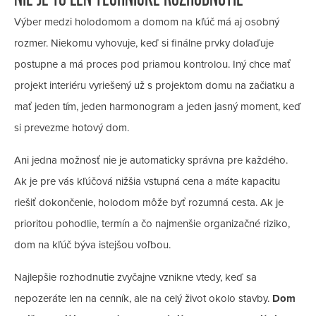
Výber medzi holodomom a domom na kľúč má aj osobný
rozmer. Niekomu vyhovuje, keď si finálne prvky dolaďuje
postupne a má proces pod priamou kontrolou. Iný chce mať
projekt interiéru vyriešený už s projektom domu na začiatku a
mať jeden tím, jeden harmonogram a jeden jasný moment, keď
si prevezme hotový dom.
Ani jedna možnosť nie je automaticky správna pre každého.
Ak je pre vás kľúčová nižšia vstupná cena a máte kapacitu
riešiť dokončenie, holodom môže byť rozumná cesta. Ak je
prioritou pohodlie, termín a čo najmenšie organizačné riziko,
dom na kľúč býva istejšou voľbou.
Najlepšie rozhodnutie zvyčajne vznikne vtedy, keď sa
nepozeráte len na cenník, ale na celý život okolo stavby.
Dom