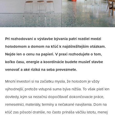
Pri rozhodovaní o výstavbe bývania patrí rozdiel medzi
holodomom a domom na kľúč k najdôležitejším otázkam.
Nejde len o cenu na papieri. V praxi rozhodujete o tom,
koľko času, energie a koordinácie budete musieť stavbe
venovať a aké riziká na seba prevezmete.
Mnohí investori si na začiatku myslia, že holodom je vždy
výhodnejší, pretože vstupná suma býva nižšia. To však platí len
dovtedy, kým sa nezačnú dopočítavať dokončovacie práce,
remeselníci, materiály, termíny a nečakané navýšenia. Dom na
kľúč zas pôsobí drahšie, no často prináša väčšiu istotu, menej