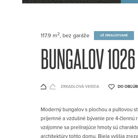
2
117.9 m
, bez garáže
UŽ ZREALIZOVANÉ
BUNGALOV 1026
ZRKADLOVÁ VERZIA
Moderný bungalov s plochou a pultovou s
príjemné a vzdušné bývanie pre 4-člennú 
vzájomne sa prelínajúce hmoty sú charakt
architektúry tohto domu. Biela vyššia zre