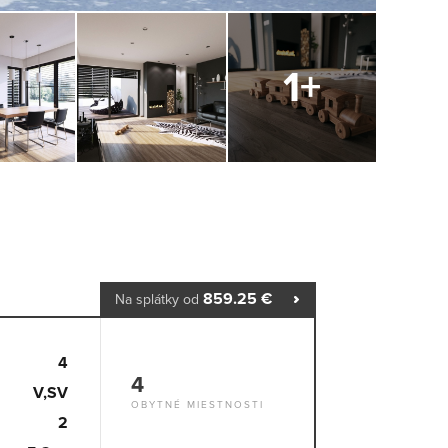
859.25 €
Na splátky od
4
4
V,SV
OBYTNÉ MIESTNOSTI
2