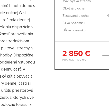
Max. výška strechy
statnú hmotu domu s
Obytná plocha
ie nočnej časti,
Zastavaná plocha
strešenia dennej
Šírka pozemku
ešeniu dispozície v
Dĺžka pozemku
ožnosť presvetlenia
prostredníctvom
pultovej strechy, v
2 850 €
chodby. Dispozične
PROJEKT DOMU
, oddelené vstupnou
 dennú časť. V
ský kút a obývacia
ry dennej časti si
 určitú priestorovú
zieb, z ktorých dve
spoločnú terasu, a