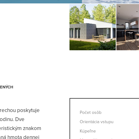
trechou poskytuje
Počet osôb
rodinu. Dve
Orientácia vstupu
eristickým znakom
Kúpeľne
zaná hmota dennej