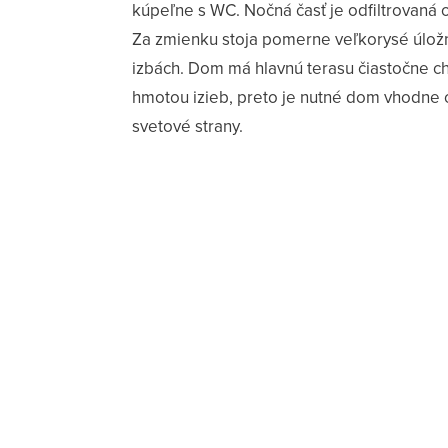
kúpeľne s WC. Nočná časť je odfiltrovaná
Za zmienku stoja pomerne veľkorysé úložn
izbách. Dom má hlavnú terasu čiastočne c
hmotou izieb, preto je nutné dom vhodne 
svetové strany.