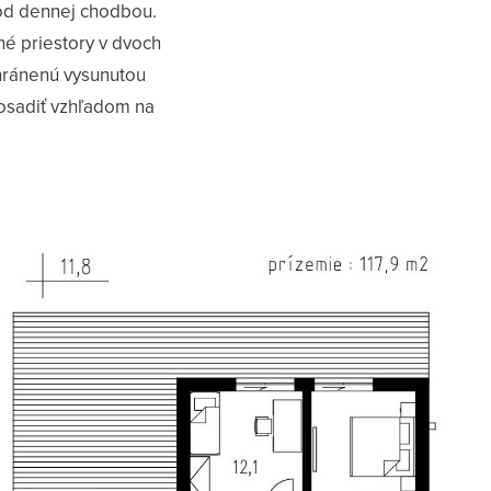
 od dennej chodbou.
é priestory v dvoch
hránenú vysunutou
osadiť vzhľadom na