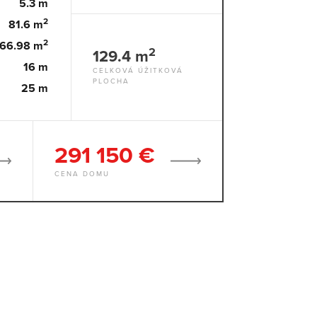
5.3 m
2
81.6 m
2
166.98 m
2
129.4 m
16 m
CELKOVÁ ÚŽITKOVÁ
PLOCHA
25 m
291 150 €
CENA DOMU