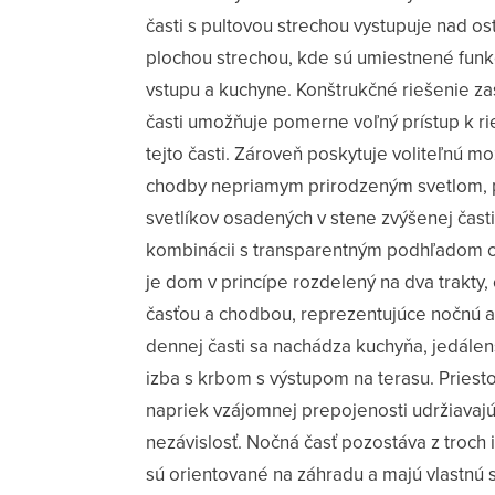
časti s pultovou strechou vystupuje nad o
plochou strechou, kde sú umiestnené funkc
vstupu a kuchyne. Konštrukčné riešenie za
časti umožňuje pomerne voľný prístup k ri
tejto časti. Zároveň poskytuje voliteľnú m
chodby nepriamym prirodzeným svetlom, 
svetlíkov osadených v stene zvýšenej časti 
kombinácii s transparentným podhľadom 
je dom v princípe rozdelený na dva trakty
časťou a chodbou, reprezentujúce nočnú a
dennej časti sa nachádza kuchyňa, jedálen
izba s krbom s výstupom na terasu. Priesto
napriek vzájomnej prepojenosti udržiavajú
nezávislosť. Nočná časť pozostáva z troch i
sú orientované na záhradu a majú vlastnú 