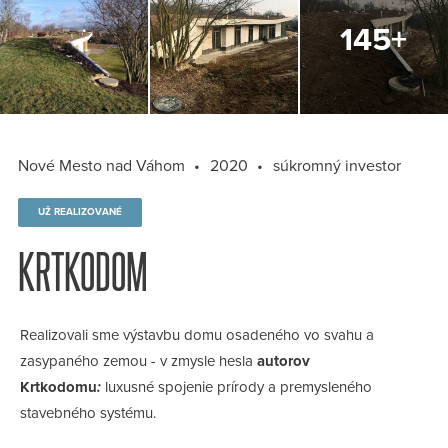
Nové Mesto nad Váhom
2020
súkromný investor
UŽ REALIZOVANÉ
KRTKODOM
Realizovali sme výstavbu domu osadeného vo svahu a
zasypaného zemou - v zmysle hesla
autorov
Krtkodomu
:
luxusné spojenie prírody a premysleného
stavebného systému.