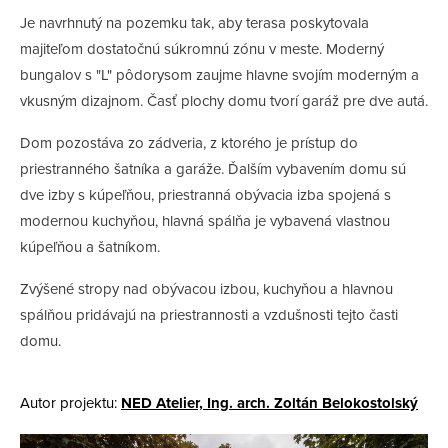
Je navrhnutý na pozemku tak, aby terasa poskytovala
majiteľom dostatočnú súkromnú zónu v meste. Moderný
bungalov s "L" pôdorysom zaujme hlavne svojím moderným a
vkusným dizajnom. Časť plochy domu tvorí garáž pre dve autá.
Dom pozostáva zo zádveria, z ktorého je prístup do
priestranného šatníka a garáže. Ďalším vybavením domu sú
dve izby s kúpeľňou, priestranná obývacia izba spojená s
modernou kuchyňou, hlavná spálňa je vybavená vlastnou
kúpeľňou a šatníkom.
Zvýšené stropy nad obývacou izbou, kuchyňou a hlavnou
spálňou pridávajú na priestrannosti a vzdušnosti tejto časti
domu.
Autor projektu:
NED Atelier, Ing. arch. Zoltán Belokostolský