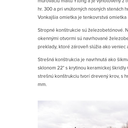
murovaciu maltu Ytong a je vyhotovený z t
hr. 300 a pri vnútorných nosných stenách 
Vonkajšia omietka je tenkovrstvá omietka
Stropné konštrukcie sú železobetónové. 
okennými otvormi sú navrhované železob
preklady, ktoré zároveň slúžia ako veniec 
Strešná konštrukcia je navrhnutá ako šikm
sklonom 22° s krytinou keramickej škridly
strešnú konštrukciu tvorí drevený krov, s 
mm.