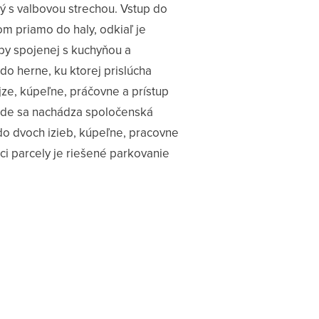
 s valbovou strechou. Vstup do
m priamo do haly, odkiaľ je
by spojenej s kuchyňou a
do herne, ku ktorej prislúcha
jze, kúpeľne, práčovne a prístup
kde sa nachádza spoločenská
 do dvoch izieb, kúpeľne, pracovne
ci parcely je riešené parkovanie