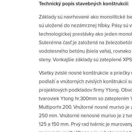
Technický popis stavebných konštrukcií:
Základy sú navrhované ako monolitické be
sú uložené do nezámrznej hĺbky. Pásy sú
technologickej prestávky ako jeden monoli
Suterénna časť je založená na železobetó
vodotesného betónu (biela vaňa), rovnako
steny. Vonkajšie základy sú zateplené XP
Všetky zvislé nosné konštrukcie a priečk
podlaží a vnútorných zvislých konštrukcií 
projektových podkladov firmy Ytong. Obv
tvaroviek Ytong hr.300mm so zateplením 
Multiporhr.200. Vnútorné nosné murivo je z
250 mm. Vnútorné nenosné murivo je z tva
125 a 150 mm. Prvý rad tvárnic je murovan