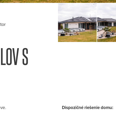
tor
LOV S
ove.
Dispozičné riešenie domu: