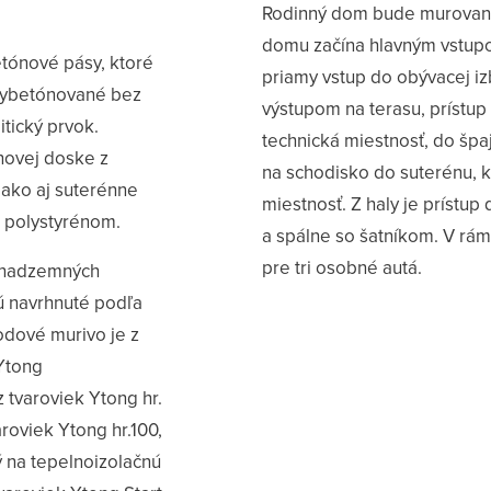
Rodinný dom bude murovaný
domu začína hlavným vstupo
tónové pásy, ktoré
priamy vstup do obývacej iz
 vybetónované bez
výstupom na terasu, prístup 
tický prvok.
technická miestnosť, do špa
novej doske z
na schodisko do suterénu, 
 ako aj suterénne
miestnosť. Z haly je prístup
S polystyrénom.
a spálne so šatníkom. V rám
pre tri osobné autá.
y nadzemných
sú navrhnuté podľa
odové murivo je z
Ytong
 tvaroviek Ytong hr.
roviek Ytong hr.100,
ý na tepelnoizolačnú