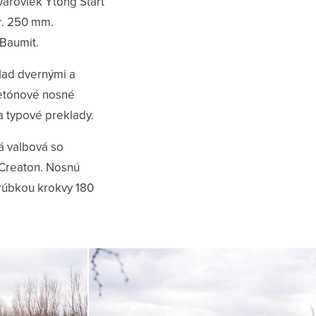
varoviek Ytong Start
hr. 250 mm.
 Baumit.
Nad dvernými a
etónové nosné
a typové preklady.
á valbová so
 Creaton. Nosnú
hrúbkou krokvy 180