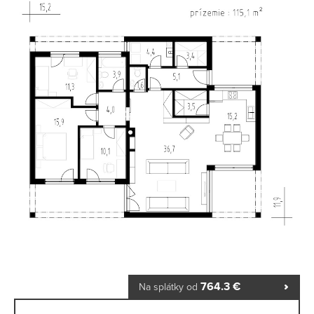
764.3 €
Na splátky od