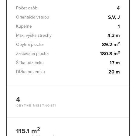
4
Počet osôb
S,V, J
Orientácia vstupu
1
Kúpeľne
4.3 m
Max. výška strechy
2
89.2 m
Obytná plocha
2
180.8 m
Zastavaná plocha
17 m
Šírka pozemku
20 m
Dĺžka pozemku
4
OBYTNÉ MIESTNOSTI
2
115.1 m