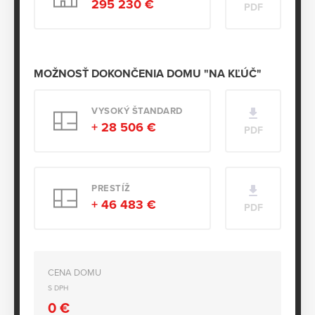
295 230 €
PDF
MOŽNOSŤ DOKONČENIA DOMU "NA KĽÚČ"
VYSOKÝ ŠTANDARD
+ 28 506 €
PDF
PRESTÍŽ
+ 46 483 €
PDF
CENA DOMU
S DPH
0
€