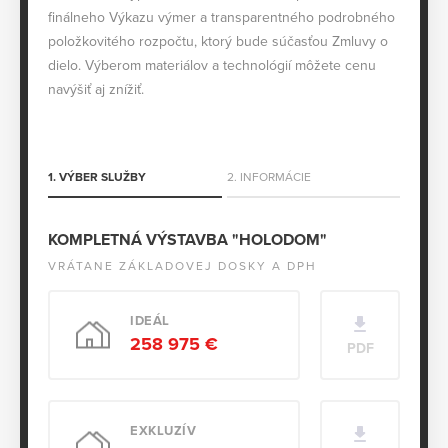
finálneho Výkazu výmer a transparentného podrobného
položkovitého rozpočtu, ktorý bude súčasťou Zmluvy o
dielo. Výberom materiálov a technológií môžete cenu
navýšiť aj znížiť.
1. VÝBER SLUŽBY
2. INFORMÁCIE
KOMPLETNÁ VÝSTAVBA "HOLODOM"
VRÁTANE ZÁKLADOVEJ DOSKY A DPH
IDEÁL
258 975 €
PDF
EXKLUZÍV