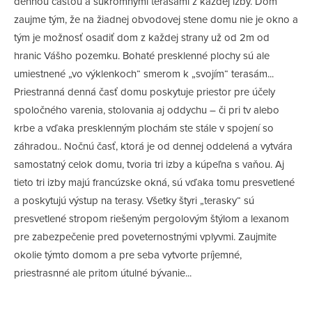
dennou časťou a súkromnými terasami z každej izby. Dom
zaujme tým, že na žiadnej obvodovej stene domu nie je okno a
tým je možnosť osadiť dom z každej strany už od 2m od
hranic Vášho pozemku. Bohaté presklenné plochy sú ale
umiestnené „vo výklenkoch“ smerom k „svojím“ terasám...
Priestranná denná časť domu poskytuje priestor pre účely
spoločného varenia, stolovania aj oddychu – či pri tv alebo
krbe a vďaka presklenným plochám ste stále v spojení so
záhradou.. Nočnú časť, ktorá je od dennej oddelená a vytvára
samostatný celok domu, tvoria tri izby a kúpeľna s vaňou. Aj
tieto tri izby majú francúzske okná, sú vďaka tomu presvetlené
a poskytujú výstup na terasy. Všetky štyri „terasky“ sú
presvetlené stropom riešeným pergolovým štýlom a lexanom
pre zabezpečenie pred poveternostnými vplyvmi. Zaujmite
okolie týmto domom a pre seba vytvorte príjemné,
priestrasnné ale pritom útulné bývanie...