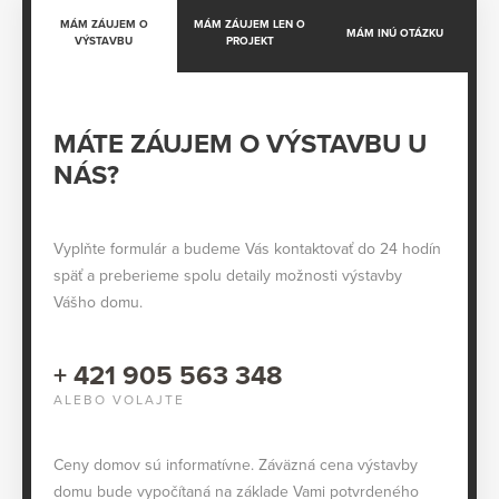
MÁM ZÁUJEM O
MÁM ZÁUJEM LEN O
MÁM INÚ OTÁZKU
VÝSTAVBU
PROJEKT
MÁTE ZÁUJEM O VÝSTAVBU U
NÁS?
Vyplňte formulár a budeme Vás kontaktovať do 24 hodín
späť a preberieme spolu detaily možnosti výstavby
Vášho domu.
+ 421 905 563 348
ALEBO VOLAJTE
Ceny domov sú informatívne. Záväzná cena výstavby
domu bude vypočítaná na základe Vami potvrdeného