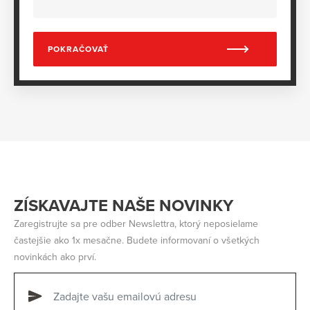
POKRAČOVAŤ
ZÍSKAVAJTE NAŠE NOVINKY
Zaregistrujte sa pre odber Newslettra, ktorý neposielame
častejšie ako 1x mesačne. Budete informovaní o všetkých
novinkách ako prví.