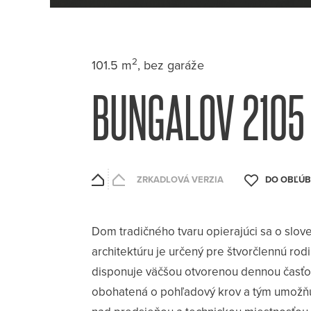
2
101.5 m
, bez garáže
BUNGALOV 2105
ZRKADLOVÁ VERZIA
Dom tradičného tvaru opierajúci sa o slov
architektúru je určený pre štvorčlennú rod
disponuje väčšou otvorenou dennou časťou
obohatená o pohľadový krov a tým umožňuj