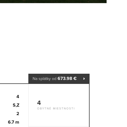
673.98 €
Na splátky od
4
4
S,Z
OBYTNÉ MIESTNOSTI
2
6.7 m