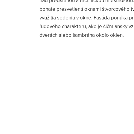
nad predsieňou a technickou miestnosťou.
bohate presvetlená oknami štvorcového t
využitia sedenia v okne. Fasáda ponúka pr
ľudového charakteru, ako je čičmiansky v
dverách alebo šambrána okolo okien.