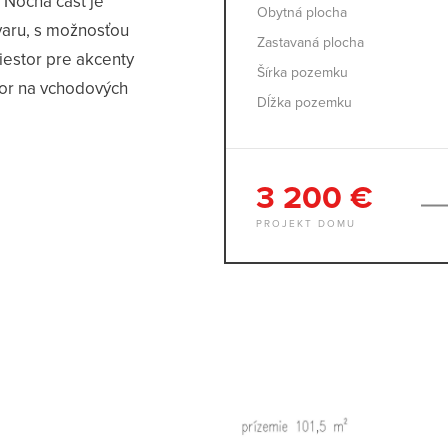
 Nočná časť je
Obytná plocha
varu, s možnosťou
Zastavaná plocha
iestor pre akcenty
Šírka pozemku
zor na vchodových
Dĺžka pozemku
3 200 €
PROJEKT DOMU