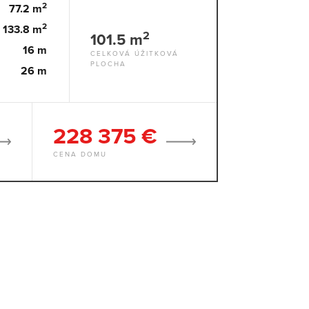
2
77.2 m
2
133.8 m
2
101.5 m
16 m
CELKOVÁ ÚŽITKOVÁ
PLOCHA
26 m
228 375 €
CENA DOMU