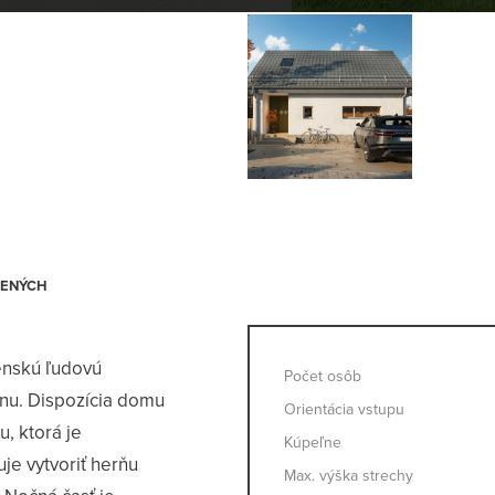
enskú ľudovú
Počet osôb
inu. Dispozícia domu
Orientácia vstupu
, ktorá je
Kúpeľne
e vytvoriť herňu
Max. výška strechy