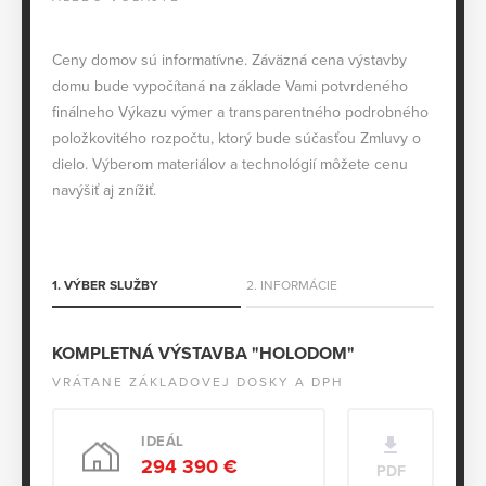
Ceny domov sú informatívne. Záväzná cena výstavby
domu bude vypočítaná na základe Vami potvrdeného
finálneho Výkazu výmer a transparentného podrobného
položkovitého rozpočtu, ktorý bude súčasťou Zmluvy o
dielo. Výberom materiálov a technológií môžete cenu
navýšiť aj znížiť.
1. VÝBER SLUŽBY
2. INFORMÁCIE
KOMPLETNÁ VÝSTAVBA "HOLODOM"
VRÁTANE ZÁKLADOVEJ DOSKY A DPH
IDEÁL
294 390 €
PDF