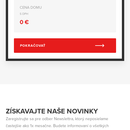
CENA DOMU
S DPH
0
€
POKRAČOVAŤ
ZÍSKAVAJTE NAŠE NOVINKY
Zaregistrujte sa pre odber Newslettra, ktorý neposielame
častejšie ako 1x mesačne. Budete informovaní o všetkých