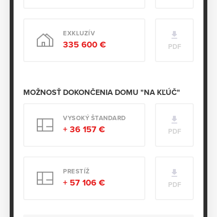
EXKLUZÍV
335 600 €
PDF
MOŽNOSŤ DOKONČENIA DOMU "NA KĽÚČ"
VYSOKÝ ŠTANDARD
+ 36 157 €
PDF
PRESTÍŽ
+ 57 106 €
PDF