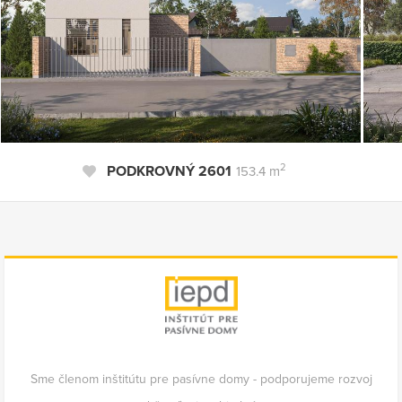
2
PODKROVNÝ 2601
153.4 m
Sme členom inštitútu pre pasívne domy - podporujeme rozvoj