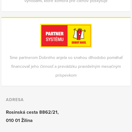
výhodami, ktoré komora pre členov poskytuje
Sme partnerom Dobrého anjela so snahou dlhodobo pomáhať
financovať jeho činnosť a prevádzku pravidelným mesačným
príspevkom
ADRESA
Rosinská cesta 8862/21,
010 01 Žilina