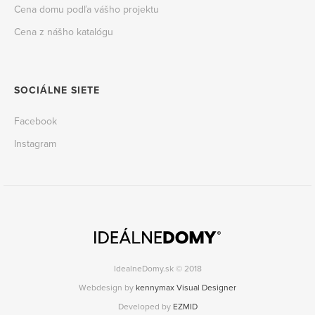
Cena domu podľa vášho projektu
Cena z nášho katalógu
SOCIÁLNE SIETE
Facebook
Instagram
IdealneDomy.sk © 2018
Webdesign by
kennymax Visual Designer
Developed by
EZMID