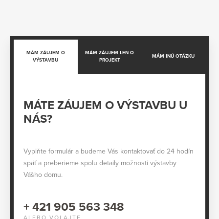
MÁM ZÁUJEM O
MÁM ZÁUJEM LEN O
MÁM INÚ OTÁZKU
VÝSTAVBU
PROJEKT
MÁTE ZÁUJEM O VÝSTAVBU U
NÁS?
Vyplňte formulár a budeme Vás kontaktovať do 24 hodín
späť a preberieme spolu detaily možnosti výstavby
Vášho domu.
+ 421 905 563 348
ALEBO VOLAJTE