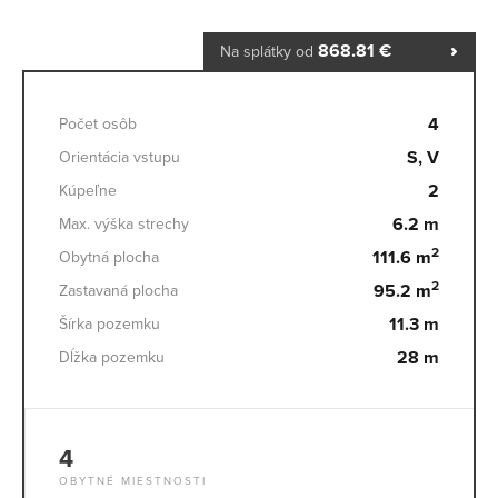
868.81 €
Na splátky od
4
Počet osôb
S, V
Orientácia vstupu
2
Kúpeľne
6.2 m
Max. výška strechy
2
111.6 m
Obytná plocha
2
95.2 m
Zastavaná plocha
11.3 m
Šírka pozemku
28 m
Dĺžka pozemku
4
OBYTNÉ MIESTNOSTI