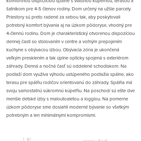
komfortnou dispozíciou spálne s vlastnou kúpeľňou, terasou a
šatníkom pre 4-5 členov rodiny. Dom určený na užšie parcely.
Priestory sú preto radené za sebou tak, aby poskytovali
potrebný komfort bývania aj na úzkom pôdoryse, vhodný pre
4-člennú rodinu. Dom je charakteristický otvorenou dispozíciou
dennej časti so stolovaním v centre a voľným prepojením
kuchyne s obývacou izbou. Obývacia zóna je ukončená
veľkým presklením a tak úplne opticky spojená s exteriérom
záhrady. Denná a nočná časť sú oddelené schodiskom. Na
podlaží dom využíva výhodu ustúpeného podlažia spálne, ako
terasu pre spálňu rodičov orientovanú do záhrady. Spálňa má
svoju samostatnú súkromnú kúpeľňu. Na poschodí sú ešte dve
menšie detské izby s maloutoaletou a loggiou. Na pomerne
úzkom pôdoryse sme dosiahli moderné bývanie so všetkým
potrebným a len minimálnymi kompromismi.